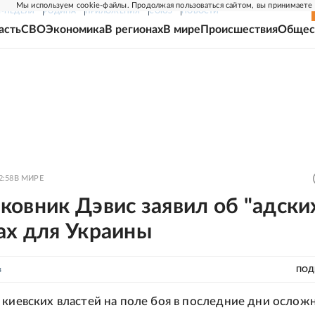
Мы используем cookie-файлы. Продолжая пользоваться сайтом, вы принимаете
Г-НЕДЕЛЯ
РОДИНА
ПРИЛОЖЕНИЯ
СОЮЗ
НОВОСТИ
асть
СВО
Экономика
В регионах
В мире
Происшествия
Общес
2:58
В МИРЕ
овник Дэвис заявил об "адски
ах для Украины
в
ПОД
 киевских властей на поле боя в последние дни ослож