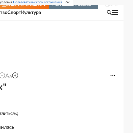
 условия
Пользовательского соглашения
OK
Войти
ПОДПИСКА
НА ИЗДАНИЕ
ВКЛЮЧИТЬ РАССЫЛКУ
тво
Спорт
Культура
х"
ЕЛИТЬСЯ
нилась