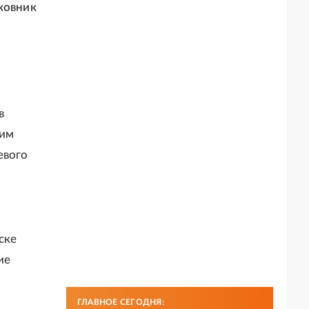
ковник
в
тим
евого
ске
ие
ГЛАВНОЕ СЕГОДНЯ: