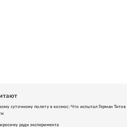
читают
вому суточному полету в космос: Что испытал Герман Титов 
ти
Хиросиму ради эксперимента