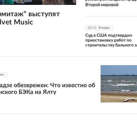
Второй мировой
рмитаж" выступят
lvet Music
20:15
В мире
Суд в США подтвердил
приостановку работ по
строительству бального з
ие
дзе обезврежен: Что известно об
нского БЭКа на Ялту