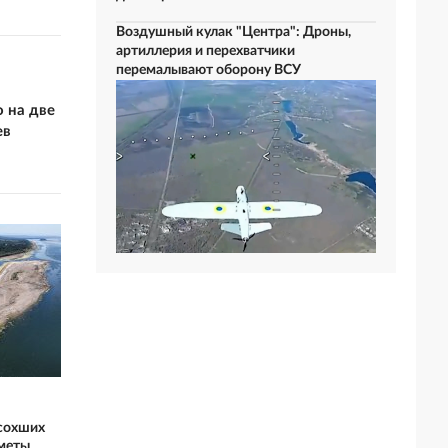
Воздушный кулак "Центра": Дроны,
артиллерия и перехватчики
перемалывают оборону ВСУ
 на две
ев
ысохших
дметы