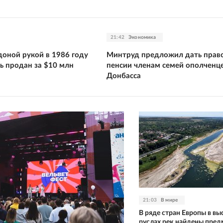
21:42
Экономика
оной рукой в 1986 году
Минтруд предложил дать право
ь продан за $10 млн
пенсии членам семей ополченц
Донбасса
21:03
В мире
В ряде стран Европы в в
руслах рек найдены пре