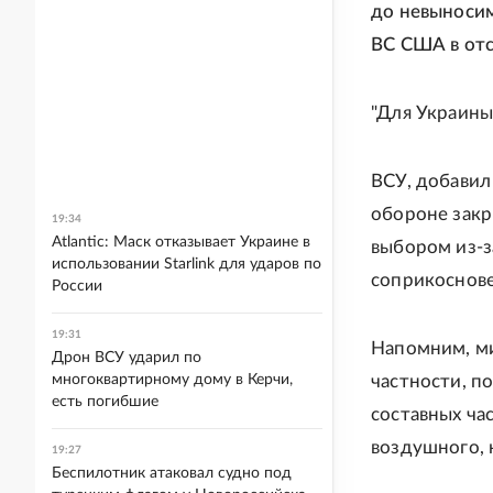
до невыносим
ВС США в отс
"Для Украины 
ВСУ, добавил
обороне закр
19:34
Atlantic: Маск отказывает Украине в
выбором из-
использовании Starlink для ударов по
соприкоснове
России
19:31
Напомним, м
Дрон ВСУ ударил по
многоквартирному дому в Керчи,
частности, п
есть погибшие
составных ча
воздушного, 
19:27
Беспилотник атаковал судно под