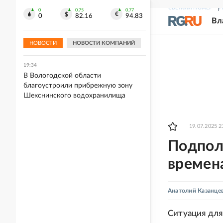
снесут 50 аварийных домов
СВЕЖИЙ НОМЕР
Р
0
0.75
0.77
0
82.16
94.83
Вл
19:41
Сбор тепличных овощей в России к 4
августа вырос до более 1 млн тонн
НОВОСТИ
НОВОСТИ КОМПАНИЙ
19:34
В Вологодской области
благоустроили прибрежную зону
Шекснинского водохранилища
19.07.2025 2
Подполк
времен
Анатолий Казанце
Ситуация для