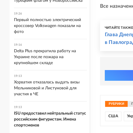
турецким флагом у Новороссийска
Все назначен
19:26
Первый полностью электрический
кроссовер Volkswagen показали на
ЧИТАЙТЕ ТАКЖ
фото
Глава Днеп
в Павлогра
19:16
Delta Plus прекратила работу на
Украине после пожара на
крупнейшем складе
19:13
Хорватия отказалась выдать визы
Мельниковой и Листуновой для
участия в ЧЕ
РУБРИКИ
19:13
ISU предоставил нейтральный статус
США
Ук
российским фигуристам. Имена
спортсменов