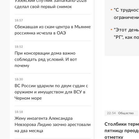
Узбекский спутник Samarkand-2028
сделал свой первый снимок
"С труднос
ограничени
18:57
Сбежавшая из скам-центра в Мьянме
"Этот день
россиянка исчезла в ОАЭ
"РГ", как 
18:52
При консервации дома важно
соблюдать ряд условий. И вот
почему
18:30
ВС России ударили по двум судам с
оружием и имуществом для ВСУ в
Черном море
18:18
22:54
Общество
Жену иноагента Александра
Столбики терм
Невзорова Лидию заочно арестовали
пятницу преод
на два месяца
отметку