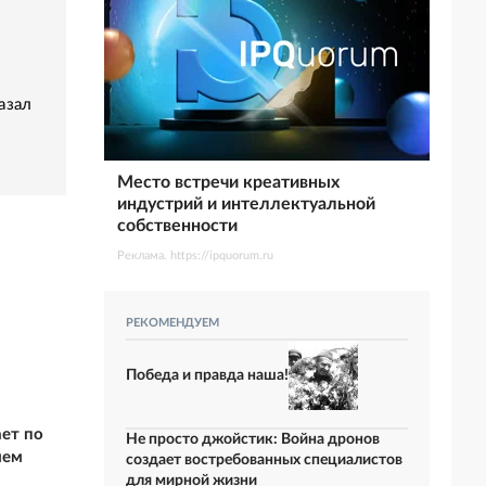
азал
Место встречи креативных
индустрий и интеллектуальной
собственности
Реклама. https://ipquorum.ru
РЕКОМЕНДУЕМ
Победа и правда наша!
ает по
Не просто джойстик: Война дронов
ием
создает востребованных специалистов
для мирной жизни