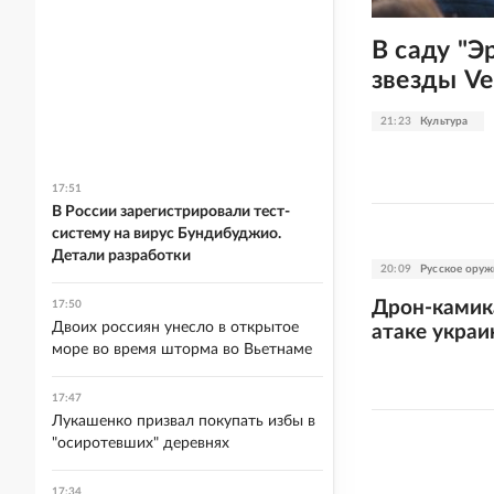
В саду "Э
звезды Ve
21:23
Культура
17:51
В России зарегистрировали тест-
систему на вирус Бундибуджио.
Детали разработки
20:09
Русское оруж
Дрон-камика
17:50
Двоих россиян унесло в открытое
атаке украи
море во время шторма во Вьетнаме
17:47
Лукашенко призвал покупать избы в
"осиротевших" деревнях
17:34