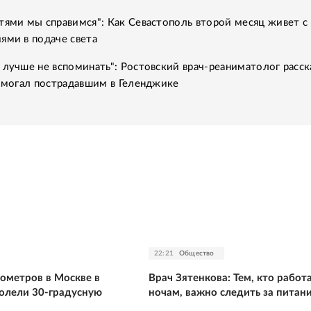
тями мы справимся": Как Севастополь второй месяц живет с
ями в подаче света
 лучше не вспоминать": Ростовский врач-реаниматолог расск
помогал пострадавшим в Геленджике
22:21
Общество
ометров в Москве в
Врач Зятенкова: Тем, кто работ
олели 30-градусную
ночам, важно следить за питан