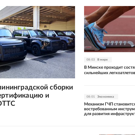
08:03
В мире
В Минске проходит состя
сильнейших легкоатлето
лининградской сборки
ертификацию и
08:01
Экономика
ОТТС
Механизм ГЧП становитс
востребованным инстру
для развития инфраструк