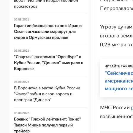
ворот" Испании набрал миллион
просмотров
Петропавловс
05.08.2026
Гарантии безопасности нет: Иран и
Угрозу цунам
Оман согласовали маршрут для
второго земл
судов в Ормузском проливе
0,29 метра в 
05.08.2026
"Спартак" разгромил "Оренбург" в
Кубке России, "Динамо" выиграло в
ЧИТАЙТЕ ТАКЖ
Воронеже
"Сейсмичес
американск
05.08.2026
В Воронеже в матче Кубка России
мощного з
"Факел" забил в свои ворота и
проиграл "Динамо"
МЧС России
05.08.2026
возвышенност
Боевик "Плохой лейтенант: Токио"
Такаси Миике получил первый
трейлер