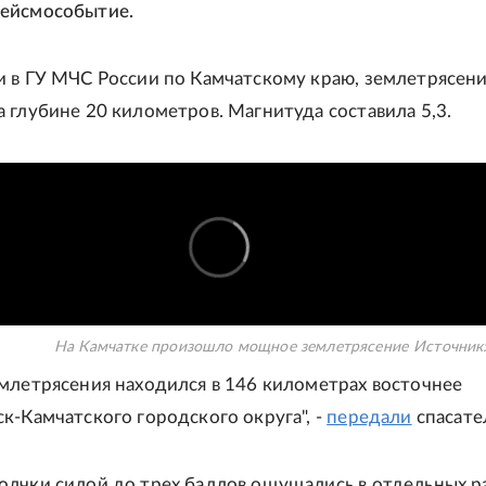
ейсмособытие.
 в ГУ МЧС России по Камчатскому краю, землетрясен
 глубине 20 километров. Магнитуда составила 5,3.
На Камчатке произошло мощное землетрясение
Источник
млетрясения находился в 146 километрах восточнее
к-Камчатского городского округа", -
передали
спасате
лчки силой до трех баллов ощущались в отдельных р