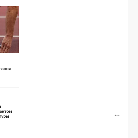
зания
в
я
ментом
туры