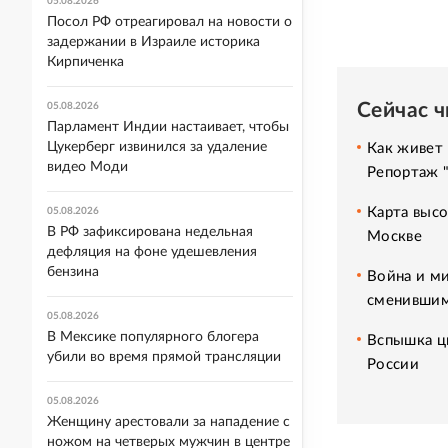
05.08.2026
Посол РФ отреагировал на новости о
задержании в Израиле историка
Кирпиченка
Сейчас 
05.08.2026
Парламент Индии настаивает, чтобы
Цукерберг извинился за удаление
Как живет 
видео Моди
Репортаж 
Карта высо
05.08.2026
В РФ зафиксирована недельная
Москве
дефляция на фоне удешевления
бензина
Война и ми
сменившим
05.08.2026
В Мексике популярного блогера
Вспышка ци
убили во время прямой трансляции
России
05.08.2026
Женщину арестовали за нападение с
ножом на четверых мужчин в центре