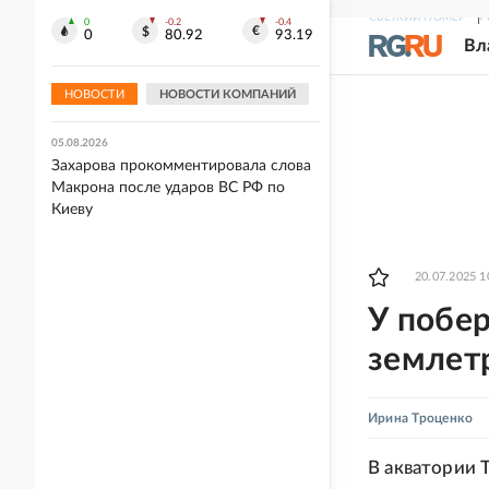
СВЕЖИЙ НОМЕР
Р
0
-0.2
-0.4
05.08.2026
0
80.92
93.19
Вл
Стали известны подробности о
втором сезоне сериала "Добро
пожаловать в Дерри"
НОВОСТИ
НОВОСТИ КОМПАНИЙ
05.08.2026
Захарова прокомментировала слова
Макрона после ударов ВС РФ по
Киеву
20.07.2025 1
У побе
землет
Ирина Троценко
В акватории 