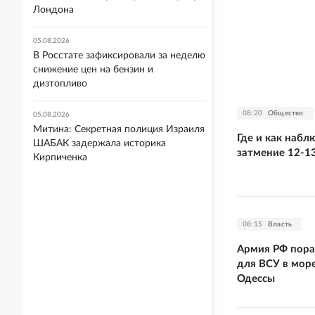
Лондона
05.08.2026
В Росстате зафиксировали за неделю
снижение цен на бензин и
дизтопливо
08:20
Общество
05.08.2026
Митина: Секретная полиция Израиля
Где и как набл
ШАБАК задержала историка
затмение 12-13
Кирпиченка
08:15
Власть
Армия РФ пораз
для ВСУ в мор
Одессы