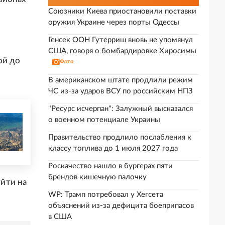
Союзники Киева приостановили поставки
оружия Украине через порты Одессы
Генсек ООН Гутерриш вновь не упомянул
США, говоря о бомбардировке Хиросимы
ой до
Фото
В американском штате продлили режим
ЧС из-за ударов ВСУ по российским НПЗ
"Ресурс исчерпан": Залужный высказался
о военном потенциале Украины
Правительство продлило послабления к
классу топлива до 1 июля 2027 года
Роскачество нашло в бургерах пяти
брендов кишечную палочку
йти на
WP: Трамп потребовал у Хегсета
объяснений из-за дефицита боеприпасов
в США