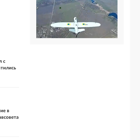
л с
атились
ие в
авсовета