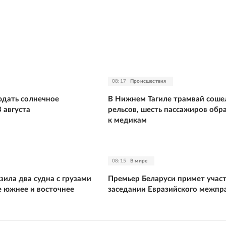
08:17
Происшествия
юдать солнечное
В Нижнем Тагиле трамвай соше
 августа
рельсов, шесть пассажиров обр
к медикам
08:15
В мире
ила два судна с грузами
Премьер Беларуси примет участ
е южнее и восточнее
заседании Евразийского межпр