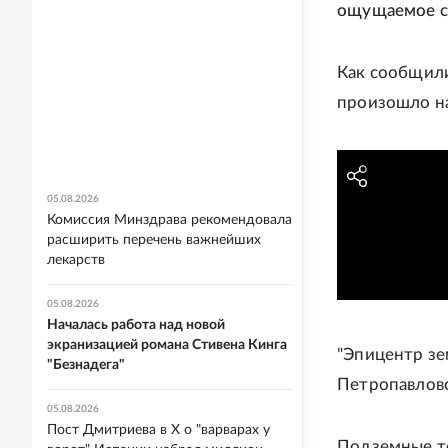
ощущаемое с
Как сообщили
произошло на
05.08.2026
Комиссия Минздрава рекомендовала
расширить перечень важнейших
лекарств
05.08.2026
Началась работа над новой
экранизацией романа Стивена Кинга
"Эпицентр зе
"Безнадега"
Петропавловс
05.08.2026
Пост Дмитриева в X о "варварах у
Подземные то