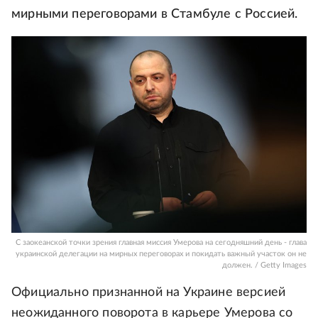
мирными переговорами в Стамбуле с Россией.
С заокеанской точки зрения главная миссия Умерова на сегодняшний день - глава
украинской делегации на мирных переговорах и покидать важный участок он не
должен. / Getty Images
Официально признанной на Украине версией
неожиданного поворота в карьере Умерова со