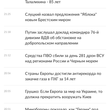
Талалихина - 85 лет
Слуцкий назвал предложения "Яблока"
21:25
новым Брестским миром
Путин заслушал доклад командира 76-й
21:18
дивизии ВДВ об обстановке на
добропольском направлении
Средства ПВО сбили за день 281 дрон ВСУ
21:12
над регионами России и Черным морем
Страны Европы достигли антирекорда по
20:56
закачке газа в ПХГ за 14 лет
Грушко: Если Европа за мир на Украине, то
20:55
должна прекратить вооружать Киев
Минобороны показало, как "Герани" под
20:51