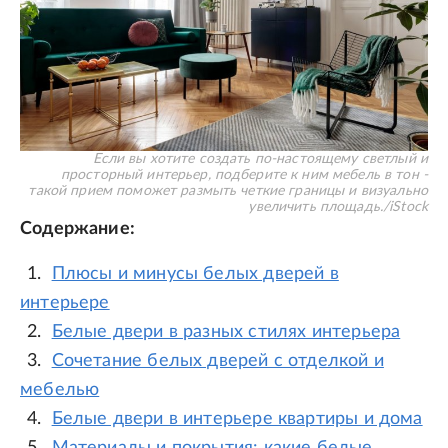
Если вы хотите создать по-настоящему светлый и
просторный интерьер, подберите к ним мебель в тон -
такой прием поможет размыть четкие границы и визуально
увеличить площадь.
/
iStock
Содержание:
Плюсы и минусы белых дверей в
интерьере
Белые двери в разных стилях интерьера
Сочетание белых дверей с отделкой и
мебелью
Белые двери в интерьере квартиры и дома