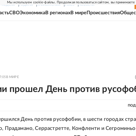
Мы используем cookie-файлы. Продолжая пользоваться сайтом, вы принимаете
Г-НЕДЕЛЯ
РОДИНА
ПРИЛОЖЕНИЯ
СОЮЗ
НОВОСТИ
асть
СВО
Экономика
В регионах
В мире
Происшествия
Общес
7:05
В МИРЕ
ии прошел День против русофо
ПОД
ершился День против русофобии, в шести городах стра
о, Прадамано, Серрастретте, Конфленти и Сегроминьо