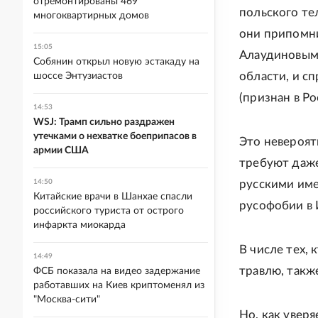
отремонтированы 469
польского те
многоквартирных домов
они припомни
15:05
Алаудиновым,
Собянин открыл новую эстакаду на
области, и с
шоссе Энтузиастов
(признан в Р
14:53
WSJ: Трамп сильно раздражен
утечками о нехватке боеприпасов в
Это невероят
армии США
требуют даже
14:50
русскими име
Китайские врачи в Шанхае спасли
русофобии в 
российского туриста от острого
инфаркта миокарда
В числе тех, 
14:49
травлю, такж
ФСБ показала на видео задержание
работавших на Киев криптоменял из
"Москва-сити"
Но, как увер