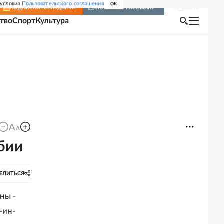
 условия
Пользовательского соглашения
OK
Войти
ПОДПИСКА
НА ИЗДАНИЕ
ВКЛЮЧИТЬ РАССЫЛКУ
тво
Спорт
Культура
бии
ЕЛИТЬСЯ
ны -
-ин-