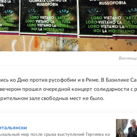
Винченцо
сь ко Дню против русофобии и в Риме. В Базилике Са
 вечером прошел очередной концерт солидарности с 
 зрительном зале свободных мест не было.
Е
итальянски
ыкальный мир после срыва выступлений Гергиева на