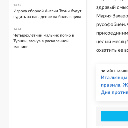
14:45
здравый смыс
Игрока сборной Англии Тоуни будут
Мария Захар
судить за нападение на болельщика
русофобией. 
14:44
присоединимс
Четырехлетний мальчик погиб в
Турции, заснув в раскаленной
целый месяц?
машине
охватить ее вс
ЧИТАЙТЕ ТАКЖ
Итальянцы 
правила. Ж
Дня против