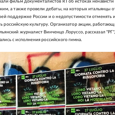
зали фильм документалистов RT об истоках ненависти
ским, а также провели дебаты, на которых итальянцы 
воей поддержке России и о недопустимости отменять 
ь российскую культуру. Организатор акции, работающ
льянский журналист Винченцо Лоруссо, рассказал "РГ",
ались с исполнения российского гимна.