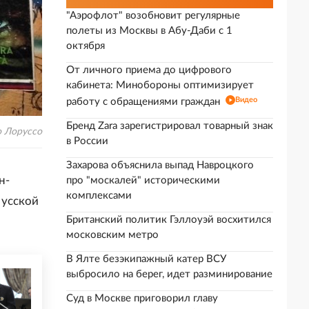
"Аэрофлот" возобновит регулярные
полеты из Москвы в Абу-Даби с 1
октября
От личного приема до цифрового
кабинета: Минобороны оптимизирует
Видео
работу с обращениями граждан
Бренд Zara зарегистрировал товарный знак
 Лоруссо
в России
Захарова объяснила выпад Навроцкого
н-
про "москалей" историческими
комплексами
русской
Британский политик Гэллоуэй восхитился
московским метро
В Ялте безэкипажный катер ВСУ
выбросило на берег, идет разминирование
Суд в Москве приговорил главу