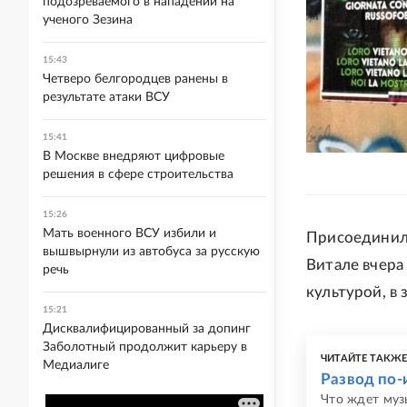
подозреваемого в нападении на
ученого Зезина
15:43
Четверо белгородцев ранены в
результате атаки ВСУ
15:41
В Москве внедряют цифровые
решения в сфере строительства
15:26
Мать военного ВСУ избили и
Присоединили
вышвырнули из автобуса за русскую
Витале вчера
речь
культурой, в
15:21
Дисквалифицированный за допинг
Заболотный продолжит карьеру в
ЧИТАЙТЕ ТАКЖ
Медиалиге
Развод по-
Что ждет муз