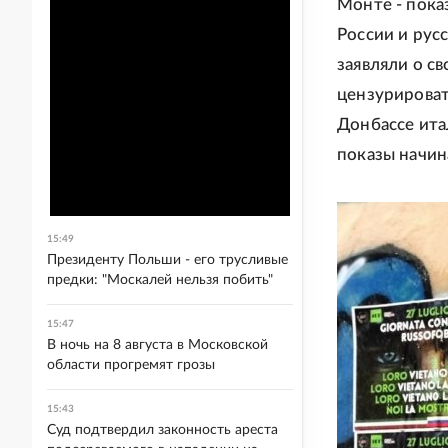
Монте - пока
России и рус
заявляли о с
цензурироват
Донбассе ита
показы начин
15:49
Президенту Польши - его трусливые
предки: "Москалей нельзя побить"
15:47
В ночь на 8 августа в Московской
области прогремят грозы
15:43
Суд подтвердил законность ареста