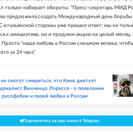
л только набирает обороты. "Пресс-секретарь МИД Р
ова предложила создать Международный день борьбы
С итальянской стороны уже пришел ответ: мы не толь
я к инициативе, но и продлим акцию на целый месяц.
 Просто "наша любовь к России слишком велика, чтоб
его за 24 часа".
Е
не смогут смириться, что Киев диктует
урналист Винченцо Лоруссо - о появлении
 русофобии и своей любви к России
Подпишитесь на наш канал в Telegram