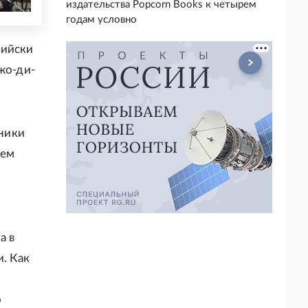
издательства Popcorn Books к четырем
годам условно
сийски
жо-ди-
нники
ием
а в
. Как
о