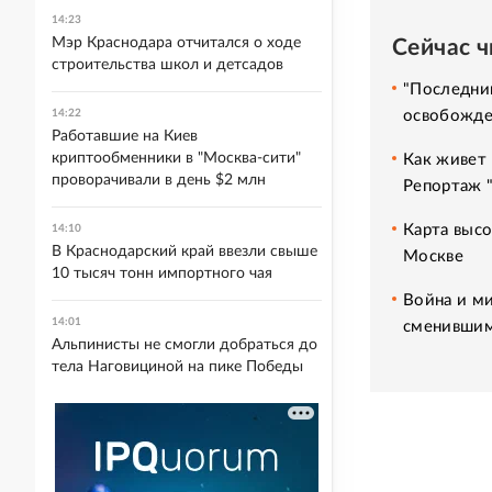
14:23
Мэр Краснодара отчитался о ходе
Сейчас 
строительства школ и детсадов
"Последний
освобожде
14:22
Работавшие на Киев
криптообменники в "Москва-сити"
Как живет 
проворачивали в день $2 млн
Репортаж 
Карта высо
14:10
В Краснодарский край ввезли свыше
Москве
10 тысяч тонн импортного чая
Война и ми
14:01
сменившим
Альпинисты не смогли добраться до
тела Наговициной на пике Победы