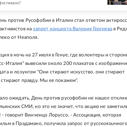
фестивале?
нь против Русофобии в Италии стал ответом антирос
активистов на
запрет концерта Валерия Гергиева
в Ред
леко от Неаполя.
ция в ночь на 27 июля в Генуе, где волонтеры и сторо
сс-Италия" вывесили около 200 плакатов с изображен
дата и лозунгом "Они стирают искусство, они стирают
и стирают правду. Мы ее покажем".
вало ожидать, День против русофобии не нашел отклик
льянских СМИ, но это не значит, что акцию не заметили
 - говорит Винченцо Лоруссо. - Ассоциация, которая
ильм в Прадамано, получила запрос от русскоязычног