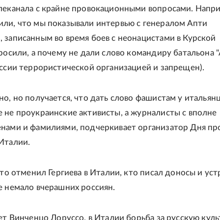
леканала с крайне провокационными вопросами. Напр
ли, что мы показывали интервью с генералом Апти
 записанным во время боев с неонацистами в Курской
просили, а почему не дали слово командиру батальона "
оссии террористической организацией и запрещен).
но, но получается, что дать слово фашистам у итальян
 не проукраинские активисты, а журналисты с вполне
нами и фамилиями, подчеркивает организатор Дня пр
Италии.
кто отменил Гергиева в Италии, кто писал доносы и уст
е немало вчерашних россиян.
яет Винченцо Лоруссо, в Италии борьба за русскую куль