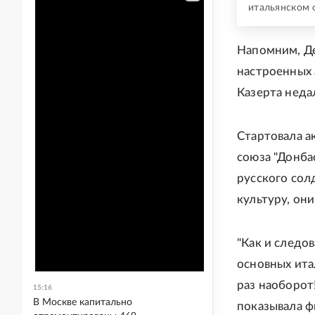
итальянском 
Напомним, Де
настроенных 
Казерта неда
Стартовала ак
союза "Донба
русского сол
культуру, он
"Как и следо
основных ита
раз наоборот!
15:16
В Москве капитально
показывала ф