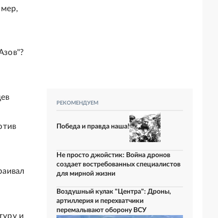
имер,
Азов"?
цев
РЕКОМЕНДУЕМ
отив
Победа и правда наша!
Не просто джойстик: Война дронов
создает востребованных специалистов
раивал
для мирной жизни
Воздушный кулак "Центра": Дроны,
артиллерия и перехватчики
перемалывают оборону ВСУ
туру и