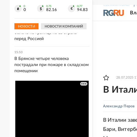
"Одноклассников" переписывается в
СВЕЖИЙ НОМЕР
Р
соцсети ежедневно
0
0.75
0.77
0
82.16
94.83
Вл
15:55
В Финляндии хотят восстановить
НОВОСТИ
НОВОСТИ КОМПАНИЙ
болота на границе из-за страха
перед Россией
15:53
В Брянске четыре человека
пострадали при пожаре в складском
помещении
28.07.2025 1
В Итал
Александр Перов
В Италии зав
Бари, Витерб