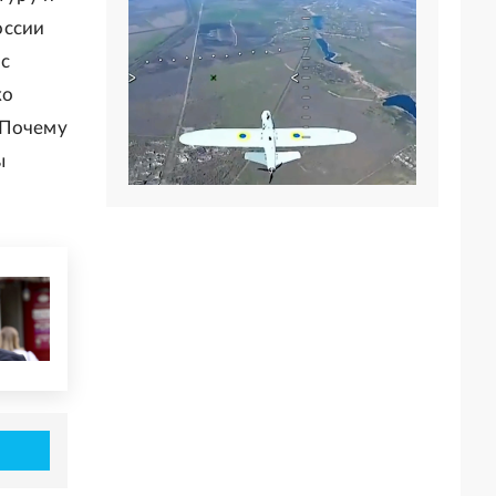
оссии
 с
ко
 Почему
ы