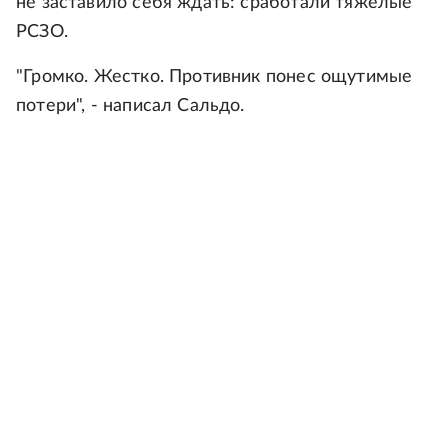
не заставило себя ждать: сработали тяжелые
РСЗО.
"Громко. Жестко. Противник понес ощутимые
потери", - написал Сальдо.