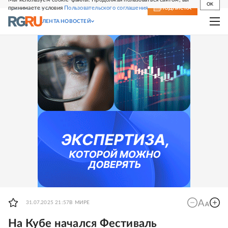
OK
принимаете условия
Пользовательского соглашения
СВЕЖИЙ НОМЕР
ПОДПИСКА
ЛЕНТА НОВОСТЕЙ
31.07.2025 21:57
В МИРЕ
На Кубе начался Фестиваль