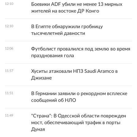
Боевики ADF убили не менее 13 мирных
12:10
жителей на востоке ДР Конго
В Египте обнаружили гробницу
12:10
тысячелетней давности
Футболист провалился под землю во время
12:06
празднования гола
Хуситы атаковали НПЗ Saudi Aramco в
11:57
Джизане
В Германии заявили о рекордном всплеске
11:51
сообщений об НЛО
"Страна": В Одесской области поврежден
11:49
мост, обеспечивающий трафик в порты
Дуная