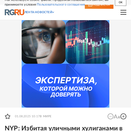
OK
принимаете условия
Пользовательского соглашения
СВЕЖИЙ НОМЕР
ПОДПИСКА
ЛЕНТА НОВОСТЕЙ
01.08.2025 10:17
В МИРЕ
NYP: Избитая уличными хулиганами в