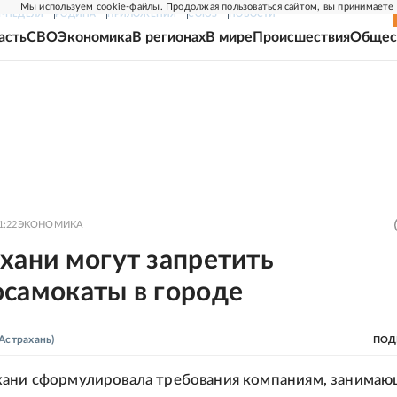
Мы используем cookie-файлы. Продолжая пользоваться сайтом, вы принимаете
Г-НЕДЕЛЯ
РОДИНА
ПРИЛОЖЕНИЯ
СОЮЗ
НОВОСТИ
асть
СВО
Экономика
В регионах
В мире
Происшествия
Общес
1:22
ЭКОНОМИКА
хани могут запретить
осамокаты в городе
Астрахань)
ПОД
хани сформулировала требования компаниям, занима