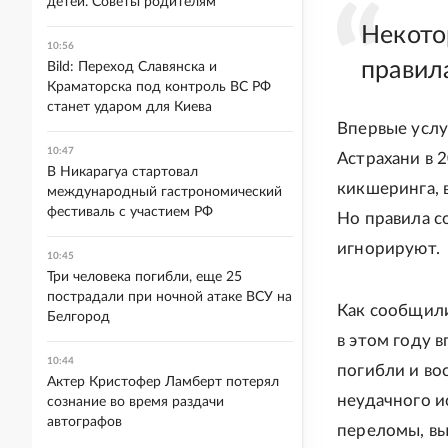
детей. Советы родителям
Некото
10:56
правил
Bild: Переход Славянска и
Краматорска под контроль ВС РФ
станет ударом для Киева
Впервые услу
10:47
Астрахани в 
В Никарагуа стартовал
кикшеринга, 
международный гастрономический
фестиваль с участием РФ
Но правила с
игнорируют.
10:45
Три человека погибли, еще 25
пострадали при ночной атаке ВСУ на
Как сообщили
Белгород
в этом году 
10:44
погибли и во
Актер Кристофер Ламберт потерял
неудачного и
сознание во время раздачи
автографов
переломы, вы