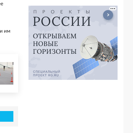
ее
и им