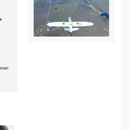
в
азал