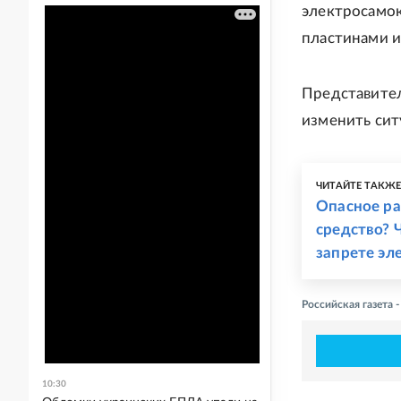
электросамок
пластинами и
Представител
изменить сит
ЧИТАЙТЕ ТАКЖ
Опасное ра
средство? 
запрете эл
Российская газета
10:30