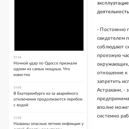
эксплуатацие
деятельность
- Постоянно 
свидетелем п
соблюдают ск
проезжую час
11:16
Ночной удар по Одессе признали
окружающих, 
одним из самых мощных. Что
отношение к 
известно
запретить ис
11:03
Астрахани, - 
В Екатеринбурге из-за аварийного
предпринимат
отключения продолжаются перебои
с водой
вполне может
системно раб
11:02
Названы опасные летние инфекции у