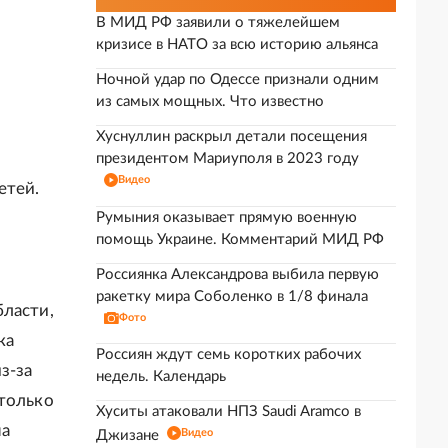
В МИД РФ заявили о тяжелейшем
кризисе в НАТО за всю историю альянса
Ночной удар по Одессе признали одним
из самых мощных. Что известно
Хуснуллин раскрыл детали посещения
президентом Мариуполя в 2023 году
Видео
етей.
Румыния оказывает прямую военную
помощь Украине. Комментарий МИД РФ
Россиянка Александрова выбила первую
ракетку мира Соболенко в 1/8 финала
бласти,
Фото
ка
Россиян ждут семь коротких рабочих
з-за
недель. Календарь
 только
Хуситы атаковали НПЗ Saudi Aramco в
на
Видео
Джизане