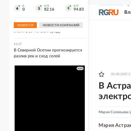
жить до 150 лет
СВЕЖИЙ НОМЕР
Р
0
0.75
0.77
0
82.16
94.83
Вл
11:19
Около 30 многоквартирных домов
повреждены в результате ночной
НОВОСТИ
НОВОСТИ КОМПАНИЙ
атаки ВСУ по Белгороду
11:17
В Северной Осетии прогнозируется
разлив рек и сход селей
03.08.2025 2
В Астра
электр
Мария Соловьева
(
Мэрия Астра