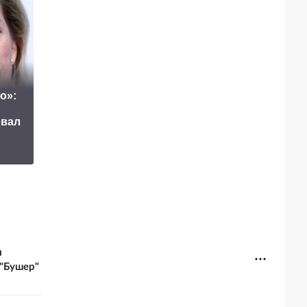
о»:
США взмолили
Маск сделал
Россию
овал
неожиданное
освободить одного
заявление о
человека из
завершении СВО
тюрьмы
и
 "Бушер"