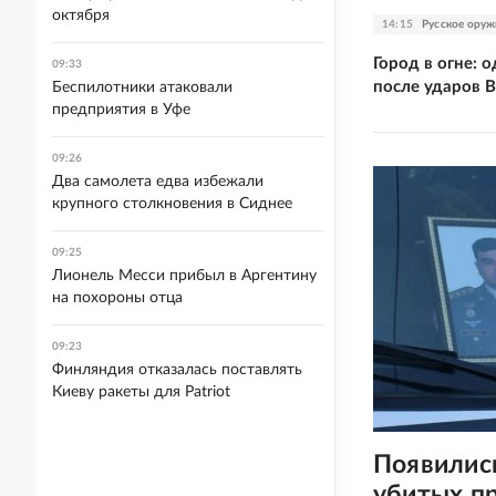
октября
14:15
Русское оруж
Город в огне: 
09:33
после ударов 
Беспилотники атаковали
предприятия в Уфе
09:26
Два самолета едва избежали
крупного столкновения в Сиднее
09:25
Лионель Месси прибыл в Аргентину
на похороны отца
09:23
Финляндия отказалась поставлять
Киеву ракеты для Patriot
Появились
убитых пр