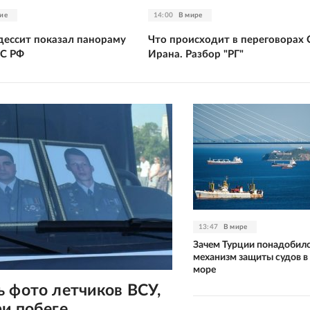
ие
14:00
В мире
одессит показал панораму
Что происходит в переговорах
ВС РФ
Ирана. Разбор "РГ"
13:47
В мире
Зачем Турции понадобил
механизм защиты судов в
море
 фото летчиков ВСУ,
и побеге