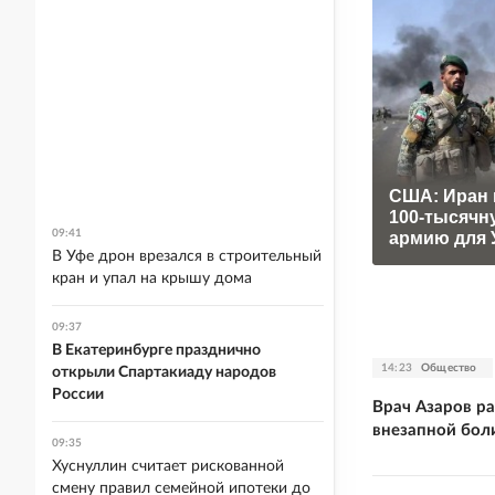
США: Иран 
100-тысячн
09:41
армию для 
В Уфе дрон врезался в строительный
кран и упал на крышу дома
09:37
В Екатеринбурге празднично
14:23
Общество
открыли Спартакиаду народов
России
Врач Азаров ра
внезапной боли
09:35
Хуснуллин считает рискованной
смену правил семейной ипотеки до