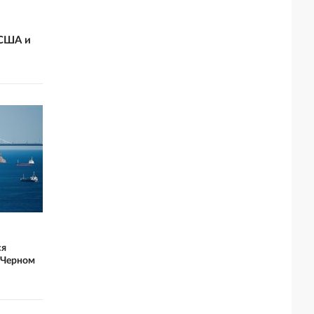
 США и
ся
 Черном