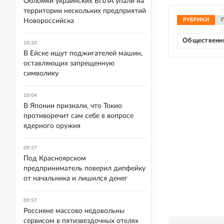
Обломки украинских БПЛА упали на
территории нескольких предприятий
РУБРИКИ
Новороссийска
Общественн
10:20
В Ейске ищут поджигателей машин,
оставляющих запрещенную
символику
10:04
В Японии признали, что Токио
противоречит сам себе в вопросе
ядерного оружия
09:57
Под Красноярском
предприниматель поверил дипфейку
от начальника и лишился денег
09:57
Россияне массово недовольны
сервисом в пятизвездочных отелях