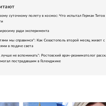
читают
вому суточному полету в космос: Что испытал Герман Титов 
ти
Хиросиму ради эксперимента
тями мы справимся": Как Севастополь второй месяц живет с
ями в подаче света
 лучше не вспоминать": Ростовский врач-реаниматолог расск
помогал пострадавшим в Геленджике