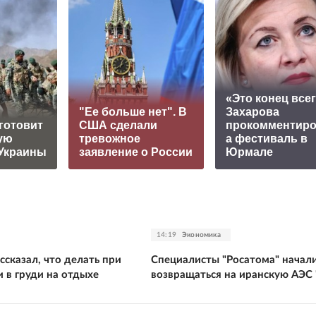
«Это конец всег
"Ее больше нет". В
Захарова
готовит
США сделали
прокомментир
ую
тревожное
а фестиваль в
Украины
заявление о России
Юрмале
14:19
Экономика
ссказал, что делать при
Специалисты "Росатома" начал
 в груди на отдыхе
возвращаться на иранскую АЭС