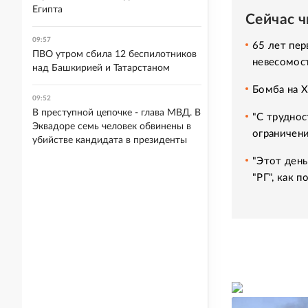
Египта
Сейчас 
09:57
65 лет пер
ПВО утром сбила 12 беспилотников
невесомос
над Башкирией и Татарстаном
Бомба на 
09:52
В преступной цепочке - глава МВД. В
"С труднос
Эквадоре семь человек обвинены в
ограничени
убийстве кандидата в президенты
"Этот день
"РГ", как 