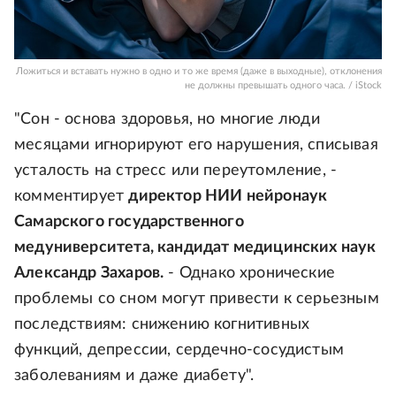
Ложиться и вставать нужно в одно и то же время (даже в выходные), отклонения
не должны превышать одного часа. / iStock
"Сон - основа здоровья, но многие люди
месяцами игнорируют его нарушения, списывая
усталость на стресс или переутомление, -
комментирует
директор НИИ нейронаук
Самарского государственного
медуниверситета, кандидат медицинских наук
Александр Захаров.
- Однако хронические
проблемы со сном могут привести к серьезным
последствиям: снижению когнитивных
функций, депрессии, сердечно-сосудистым
заболеваниям и даже диабету".