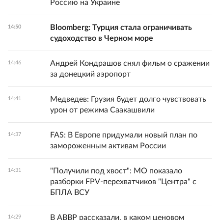
Россию на Украине
Bloomberg: Турция стала ограничивать
14:50
судоходство в Черном море
Андрей Кондрашов снял фильм о сражении
14:46
за донецкий аэропорт
Медведев: Грузия будет долго чувствовать
14:41
урон от режима Саакашвили
FAS: В Европе придумали новый план по
14:37
замороженным активам России
"Получили под хвост": МО показало
14:31
разборки FPV-перехватчиков "Центра" с
БПЛА ВСУ
В АВВР рассказали, в каком ценовом
14:29