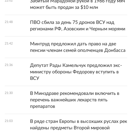
Забитый Марадоной рукой в 1986 году мяч
22:02
может быть продан за $10 млн
ПВО сбила за день 75 дронов ВСУ над
21:48
регионами РФ, Азовским и Черным морями
Минтруд предложил дать право на две
21:42
пенсии членам семей ополченцев Донбасса
Депутат Рады Камельчук предложил экс-
21:36
министру обороны Федорову вступить в
ВСУ
В Минздраве рекомендовали включить в
21:30
перечень важнейших лекарств пять
препаратов
В ряде стран Европы в высохших руслах рек
21:03
найдены предметы Второй мировой