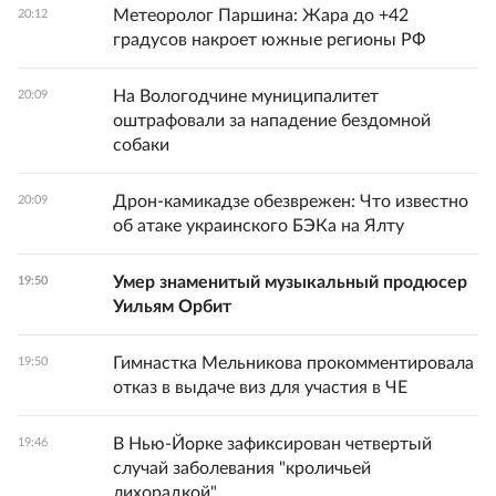
Метеоролог Паршина: Жара до +42
20:12
градусов накроет южные регионы РФ
На Вологодчине муниципалитет
20:09
оштрафовали за нападение бездомной
собаки
Дрон-камикадзе обезврежен: Что известно
20:09
об атаке украинского БЭКа на Ялту
Умер знаменитый музыкальный продюсер
19:50
Уильям Орбит
Гимнастка Мельникова прокомментировала
19:50
отказ в выдаче виз для участия в ЧЕ
В Нью-Йорке зафиксирован четвертый
19:46
случай заболевания "кроличьей
лихорадкой"