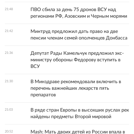
ПВО сбила за день 75 дронов ВСУ над
21:48
регионами РФ, Азовским и Черным морями
Минтруд предложил дать право на две
21:42
пенсии членам семей ополченцев Донбасса
Депутат Рады Камельчук предложил экс-
21:36
министру обороны Федорову вступить в
ВСУ
В Минздраве рекомендовали включить в
21:30
перечень важнейших лекарств пять
препаратов
В ряде стран Европы в высохших руслах рек
21:03
найдены предметы Второй мировой
Mash: Мать двоих детей из России впала в
20:52