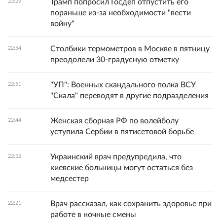
Трамп попросил Госдеп отпустить его
23:29
пораньше из-за необходимости "вести
войну"
Столбики термометров в Москве в пятницу
22:54
преодолели 30-градусную отметку
"УП": Военных скандального полка ВСУ
22:51
"Скала" переводят в другие подразделения
Женская сборная РФ по волейболу
22:44
уступила Сербии в пятисетовой борьбе
Украинский врач предупредила, что
22:32
киевские больницы могут остаться без
медсестер
Врач рассказал, как сохранить здоровье при
22:21
работе в ночные смены