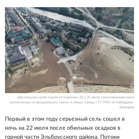
Два мощных селях сошли на Тырныауз 22 и 31 июля, грязекаменная масса
выплеснулась на федеральную трассу и улицы города / ГУ МЧС по Кабардино-
Балкарии
Первый в этом году серьезный сель сошел в
ночь на 22 июля после обильных осадков в
горной части Эльбрусского района. Потоки