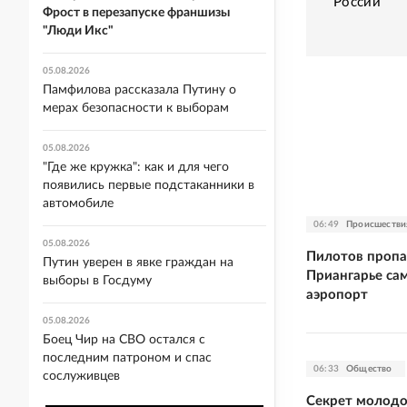
России
Фрост в перезапуске франшизы
"Люди Икс"
05.08.2026
Памфилова рассказала Путину о
мерах безопасности к выборам
05.08.2026
"Где же кружка": как и для чего
появились первые подстаканники в
автомобиле
06:49
Происшестви
05.08.2026
Пилотов пропав
Путин уверен в явке граждан на
Приангарье са
выборы в Госдуму
аэропорт
05.08.2026
Боец Чир на СВО остался с
последним патроном и спас
06:33
Общество
сослуживцев
Секрет молодо