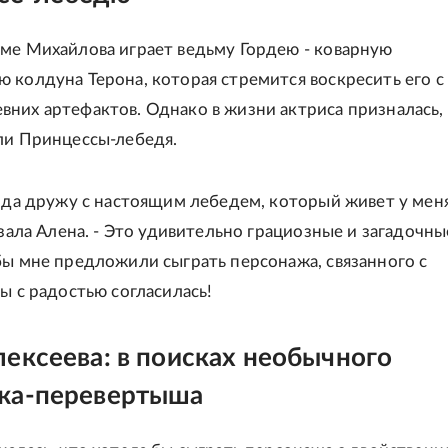
ме Михайлова играет ведьму Гордею - коварную
 колдуна Терона, которая стремится воскресить его с
них артефактов. Однако в жизни актриса призналась,
ли Принцессы-лебедя.
года дружу с настоящим лебедем, который живет у мен
азала Алена. - Это удивительно грациозные и загадочны
бы мне предложили сыграть персонажа, связанного с
ы с радостью согласилась!
ексеева: в поисках необычного
жа-перевертыша