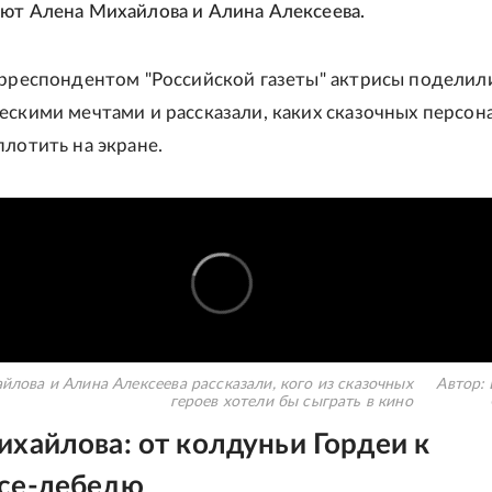
ют Алена Михайлова и Алина Алексеева.
орреспондентом "Российской газеты" актрисы поделил
ескими мечтами и рассказали, каких сказочных персон
плотить на экране.
йлова и Алина Алексеева рассказали, кого из сказочных
Автор:
героев хотели бы сыграть в кино
хайлова: от колдуньи Гордеи к
се-лебедю