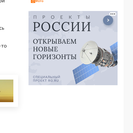
ой
Фото
сь
-то