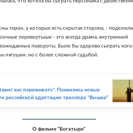
налась, что хотела бы сыграть персонажа с двойственн
сны герои, у которых есть скрытая сторона, - поделила
казочные перевертыши - это всегда драма, внутренний
еожиданные повороты. Было бы здорово сыграть кого
ы-лягушки, но с более сложной судьбой.
Е
тавит вас переживать": Появились новые
и российской адаптации триллера "Вышка"
О фильме "Богатыри"