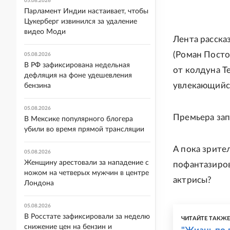
05.08.2026
Парламент Индии настаивает, чтобы
Цукерберг извинился за удаление
видео Моди
Лента расска
(Роман Посто
05.08.2026
В РФ зафиксирована недельная
от колдуна Т
дефляция на фоне удешевления
увлекающийс
бензина
05.08.2026
Премьера зап
В Мексике популярного блогера
убили во время прямой трансляции
А пока зрите
05.08.2026
Женщину арестовали за нападение с
пофантазиров
ножом на четверых мужчин в центре
актрисы?
Лондона
05.08.2026
В Росстате зафиксировали за неделю
ЧИТАЙТЕ ТАКЖ
снижение цен на бензин и