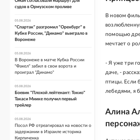
Оман согласовали маршрут для
судов в Ормузском проливе
В новом филь
05.08.2026
возлюбленную
"Спартак" разгромил "Оренбург" в
Кубке России, "Динамо" выиграло в
помощью древ
Воронеже
мечтает о ро
05.08.2026
В Воронеже в матче Кубка России
- Я уже три 
"Факел" забил в свои ворота и
даче, - расск
проиграл "Динамо"
птицы. Если 
05.08.2026
лебедями, я б
Боевик "Плохой лейтенант: Токио"
Такаси Миике получил первый
трейлер
Алина Ал
05.08.2026
персона
Посол РФ отреагировал на новости о
задержании в Израиле историка
Кирпиченка