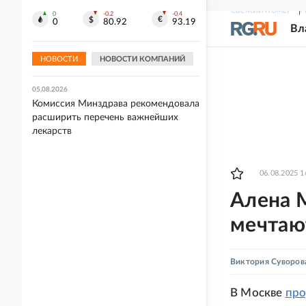
СВЕЖИЙ НОМЕР
Р
0
-0.2
-0.4
05.08.2026
0
80.92
93.19
Вл
Захарова прокомментировала слова
Макрона после ударов ВС РФ по
Киеву
НОВОСТИ
НОВОСТИ КОМПАНИЙ
05.08.2026
Комиссия Минздрава рекомендовала
расширить перечень важнейших
лекарств
06.08.2025 1
Алена 
мечтаю
Виктория Суворов
В Москве
пр