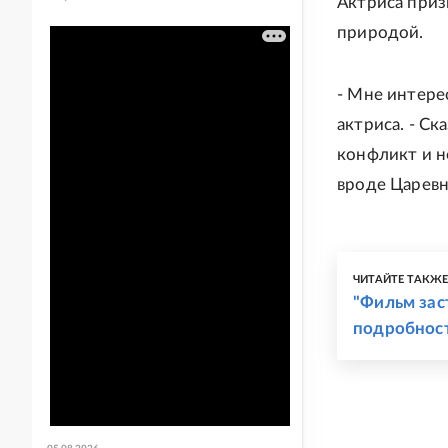
Актриса приз
природой.
- Мне интере
актриса. - С
конфликт и н
вроде Царевн
ЧИТАЙТЕ ТАКЖ
"Фильм зас
подробност