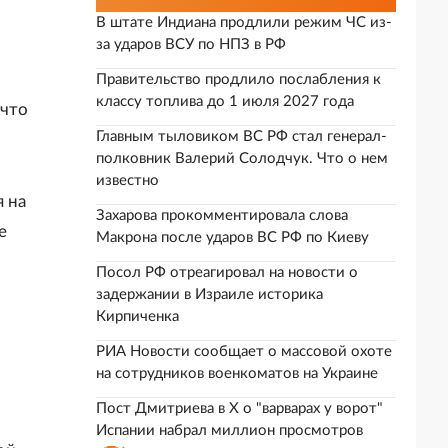
В штате Индиана продлили режим ЧС из-
за ударов ВСУ по НПЗ в РФ
Правительство продлило послабления к
классу топлива до 1 июля 2027 года
 что
Главным тыловиком ВС РФ стал генерал-
полковник Валерий Солодчук. Что о нем
известно
я на
Захарова прокомментировала слова
е
Макрона после ударов ВС РФ по Киеву
Посол РФ отреагировал на новости о
задержании в Израиле историка
Кирпиченка
РИА Новости сообщает о массовой охоте
на сотрудников военкоматов на Украине
Пост Дмитриева в X о "варварах у ворот"
Испании набрал миллион просмотров