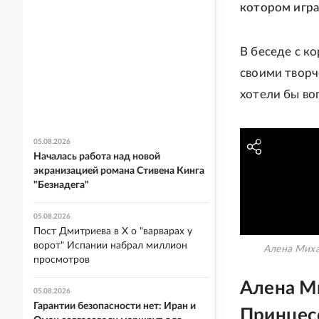
котором игра
В беседе с к
своими творч
хотели бы во
05.08.2026
Началась работа над новой
экранизацией романа Стивена Кинга
"Безнадега"
05.08.2026
Пост Дмитриева в X о "варварах у
ворот" Испании набрал миллион
Алена Миха
просмотров
Алена Ми
05.08.2026
Гарантии безопасности нет: Иран и
Принцес