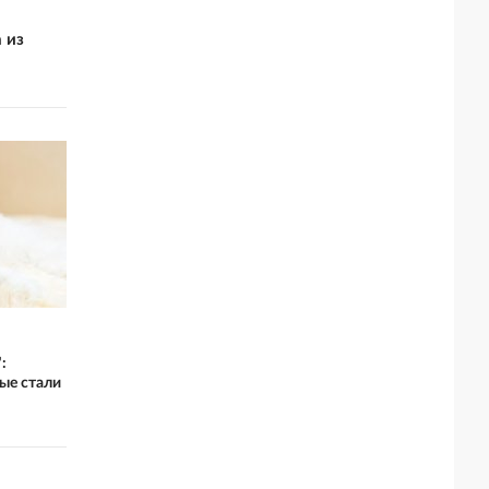
 из
:
ые стали