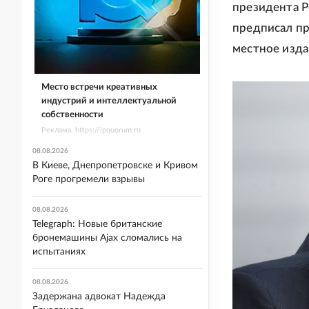
президента Р
предписал пр
местное изда
Место встречи креативных
индустрий и интеллектуальной
собственности
Реклама. https://ipquorum.ru
08.08.2026
В Киеве, Днепропетровске и Кривом
Роге прогремели взрывы
08.08.2026
Telegraph: Новые британские
бронемашины Ajax сломались на
испытаниях
08.08.2026
Задержана адвокат Надежда