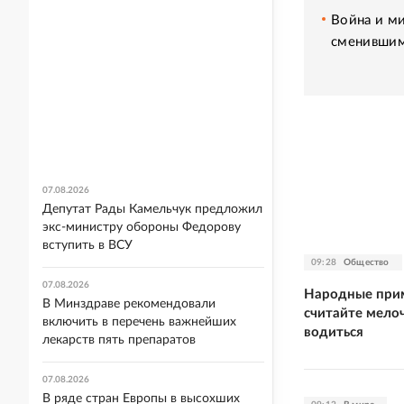
Война и ми
сменившим
07.08.2026
Депутат Рады Камельчук предложил
экс-министру обороны Федорову
вступить в ВСУ
09:28
Общество
07.08.2026
Народные прим
В Минздраве рекомендовали
считайте мелоч
включить в перечень важнейших
водиться
лекарств пять препаратов
07.08.2026
В ряде стран Европы в высохших