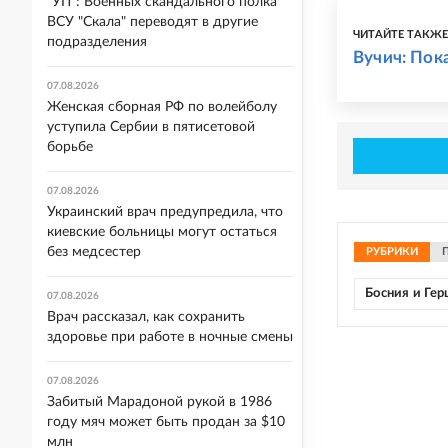
"УП": Военных скандального полка
ВСУ "Скала" переводят в другие
ЧИТАЙТЕ ТАКЖ
подразделения
Вучич: Пок
07.08.2026
Женская сборная РФ по волейболу
уступила Сербии в пятисетовой
борьбе
07.08.2026
Украинский врач предупредила, что
киевские больницы могут остаться
без медсестер
РУБРИКИ
Босния и Гер
07.08.2026
Врач рассказал, как сохранить
здоровье при работе в ночные смены
07.08.2026
Забитый Марадоной рукой в 1986
году мяч может быть продан за $10
млн