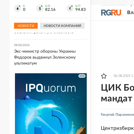
журналистки Гордеевой о
СВЕЖИЙ НОМЕР
Р
распространении фейков
0
0.75
0.77
0
82.16
94.83
Вл
08.08.2026
Сразу в семи регионах России
НОВОСТИ
НОВОСТИ КОМПАНИЙ
объявили ракетную опасность
08.08.2026
Экс-министр обороны Украины
Федоров выдвинул Зеленскому
ультиматум
06.08.2025 1
ЦИК Бо
мандат
Георгий Пархомен
Центризбирко