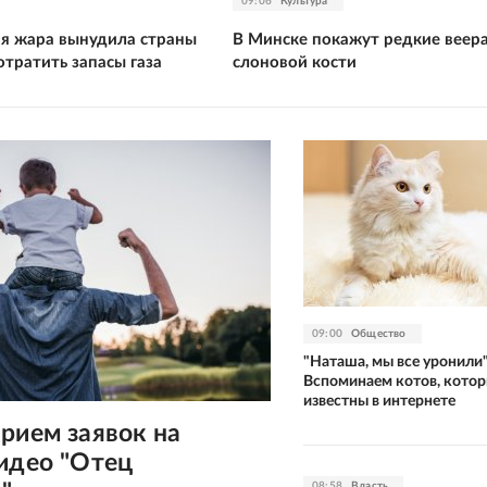
09:06
Культура
ая жара вынудила страны
В Минске покажут редкие веера
тратить запасы газа
слоновой кости
09:00
Общество
"Наташа, мы все уронили"
Вспоминаем котов, котор
известны в интернете
рием заявок на
идео "Отец
08:58
Власть