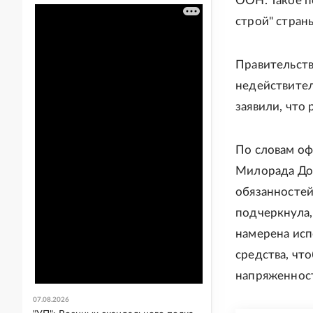
ООН. Такое п
строй" стран
Правительств
недействител
заявили, что
По словам оф
Милорада Дод
обязанностей
подчеркнула,
намерена исп
средства, чт
напряженност
07.08.2026