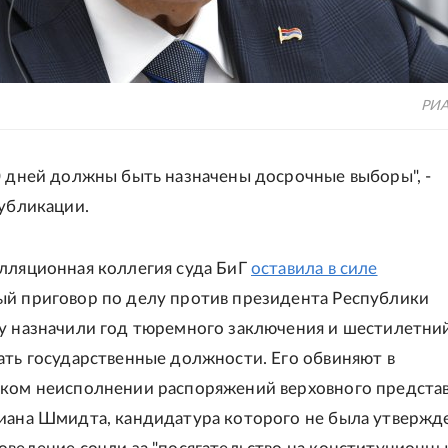
РИА
0 дней должны быть назначены досрочные выборы", -
публикации.
лляционная коллегия суда БиГ
оставила в силе
й приговор по делу против президента Республики
у назначили год тюремного заключения и шестилетни
ать государственные должности. Его обвиняют в
ком неисполнении распоряжений верховного предста
иана Шмидта, кандидатура которого не была утвержд