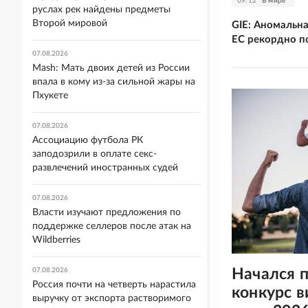
09:12
В мире
руслах рек найдены предметы
Второй мировой
GIE: Аномальн
ЕС рекордно по
07.08.2026
Mash: Мать двоих детей из России
впала в кому из-за сильной жары на
Пхукете
07.08.2026
Ассоциацию футбола РК
заподозрили в оплате секс-
развлечений иностранных судей
07.08.2026
Власти изучают предложения по
поддержке селлеров после атак на
Wildberries
Начался п
07.08.2026
Россия почти на четверть нарастила
конкурс в
выручку от экспорта растворимого