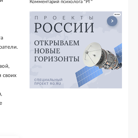
ый
Комментарий психолога "РГ"
та
ратели.
вой,
 своих
,
е