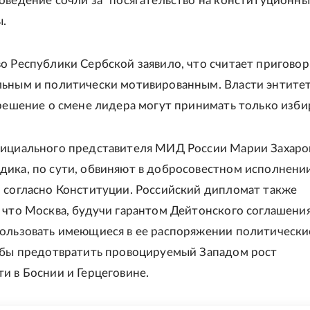
оведение сочли за "посягательство на конституционн
ы.
о Республики Сербской заявило, что считает приговор
ьным и политически мотивированным. Власти энтите
 решение о смене лидера могут принимать только изби
ициального представителя МИД России Марии Захаро
ика, по сути, обвиняют в добросовестном исполнении
 согласно Конституции. Российский дипломат также
 что Москва, будучи гарантом Дейтонского соглашения
ользовать имеющиеся в ее распоряжении политически
обы предотвратить провоцируемый Западом рост
и в Боснии и Герцеговине.