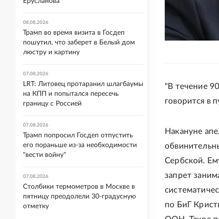
Ерусланова
08.08.2026
Трамп во время визита в Госдеп
пошутил, что заберет в Белый дом
люстру и картину
07.08.2026
LRT: Литовец протаранил шлагбаумы
"В течение 9
на КПП и попытался пересечь
говорится в 
границу с Россией
07.08.2026
Накануне апе
Трамп попросил Госдеп отпустить
его пораньше из-за необходимости
обвинительны
"вести войну"
Сербской. Ем
запрет заним
07.08.2026
Столбики термометров в Москве в
систематичес
пятницу преодолели 30-градусную
по БиГ Крист
отметку