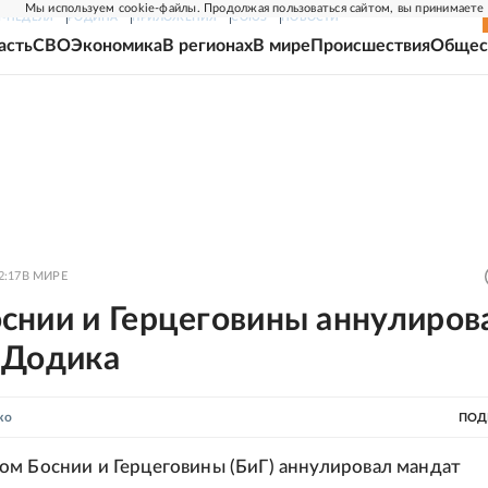
Мы используем cookie-файлы. Продолжая пользоваться сайтом, вы принимаете
Г-НЕДЕЛЯ
РОДИНА
ПРИЛОЖЕНИЯ
СОЮЗ
НОВОСТИ
асть
СВО
Экономика
В регионах
В мире
Происшествия
Общес
2:17
В МИРЕ
снии и Герцеговины аннулиров
 Додика
ко
ПОД
м Боснии и Герцеговины (БиГ) аннулировал мандат