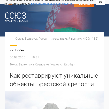
OK
принимаете условия
Пользовательского соглашения
СВЕЖИЙ НОМЕР
ПОДПИСКА
БЕЛАРУСЬ / РОССИЯ
Союз. Беларусь-Россия - Федеральный выпуск: №29(1185)
КУЛЬТУРА
06.08.2025
19:31
Текст:
Валентина Козлович (kozlovich@sb.by)
Как реставрируют уникальные
объекты Брестской крепости