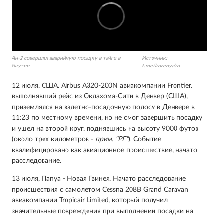
Ан-2 совершил аварийную посадку в тайге в
Источник:
Якутии
t.me/korenyako
12 июля, США. Airbus A320-200N авиакомпании Frontier,
выполнявший рейс из Оклахома-Сити в Денвер (США),
приземлялся на взлетно-посадочную полосу в Денвере в
11:23 по местному времени, но не смог завершить посадку
и ушел на второй круг, поднявшись на высоту 9000 футов
(около трех километров -
прим. "РГ"
). Событие
квалифицировано как авиационное происшествие, начато
расследование.
13 июля, Папуа - Новая Гвинея. Начато расследование
происшествия с самолетом Cessna 208B Grand Caravan
авиакомпании Tropicair Limited, который получил
значительные повреждения при выполнении посадки на