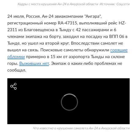
Кадры с места крушения Ан-24 в Амурской области
Источник:
Соцсети
24 июля, Россия. Ан-24 авиакомпании "Ангара",
регистрационный номер RA-47315, выполнявший рейс HZ-
2311 из Благовещенска в Тынду с 42 пассажирами и 6
членами экипажа на борту, заходил на посадку на ВПП 06 в
Тынде, но ушел на второй круг. Впоследствии самолет не
вышел на связь. Поисковые самолеты обнаружили
горящие
обломки
примерно в 15 км от аэропорта Тынды на склоне
горы.
Выживших нет
. Экипаж о каких-либо проблемах не
сообщал.
Что известно о крушении самолета Ан-24 в Амурской области