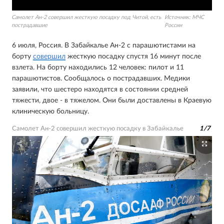
Самолет Ан-2 совершил жесткую посадку под Читой, есть
Источник:
МЧС
пострадавшие
России
6 июля, Россия. В Забайкалье Ан-2 с парашютистами на
борту
совершил
жесткую посадку спустя 16 минут после
взлета. На борту находились 12 человек: пилот и 11
парашютистов. Сообщалось о пострадавших. Медики
заявили, что шестеро находятся в состоянии средней
тяжести, двое - в тяжелом. Они были доставлены в Краевую
клиническую больницу.
Самолет Ан-2 совершил жесткую посадку в Забайкалье
1
/
7