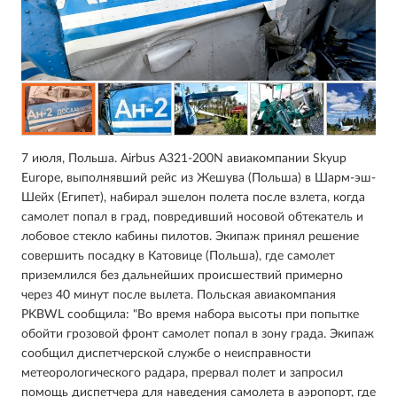
7 июля, Польша. Airbus A321-200N авиакомпании Skyup
Europe, выполнявший рейс из Жешува (Польша) в Шарм-эш-
Шейх (Египет), набирал эшелон полета после взлета, когда
самолет попал в град, повредивший носовой обтекатель и
лобовое стекло кабины пилотов. Экипаж принял решение
совершить посадку в Катовице (Польша), где самолет
приземлился без дальнейших происшествий примерно
через 40 минут после вылета. Польская авиакомпания
PKBWL сообщила: "Во время набора высоты при попытке
обойти грозовой фронт самолет попал в зону града. Экипаж
сообщил диспетчерской службе о неисправности
метеорологического радара, прервал полет и запросил
помощь диспетчера для наведения самолета в аэропорт, где