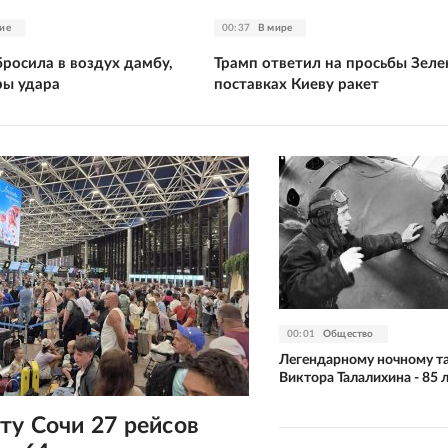
ие
00:37
В мире
росила в воздух дамбу,
Трамп ответил на просьбы Зеле
ры удара
поставках Киеву ракет
00:01
Общество
Легендарному ночному т
Виктора Талалихина - 85 
ту Сочи 27 рейсов