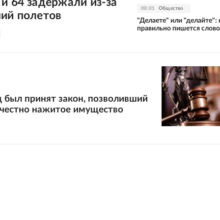
и 64 задержали из-за
00:01
Общество
ний полетов
"Делаете" или "делайте": 
правильно пишется слово
д был принят закон, позволивший
ечестно нажитое имущество