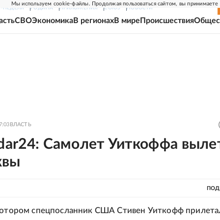
Мы используем cookie-файлы. Продолжая пользоваться сайтом, вы принимаете
Г-НЕДЕЛЯ
РОДИНА
ПРИЛОЖЕНИЯ
СОЮЗ
НОВОСТИ
асть
СВО
Экономика
В регионах
В мире
Происшествия
Общес
7:03
ВЛАСТЬ
adar24: Самолет Уиткоффа выле
квы
ПОД
котором спецпосланник США Стивен Уиткофф прилета