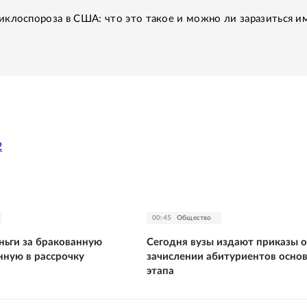
клоспороза в США: что это такое и можно ли заразиться им
2
00:45
Общество
ньги за бракованную
Сегодня вузы издают приказы о
нную в рассрочку
зачислении абитуриентов осно
этапа