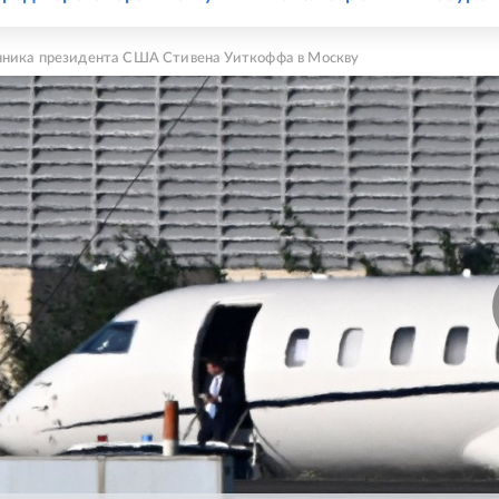
нника президента США Стивена Уиткоффа в Москву