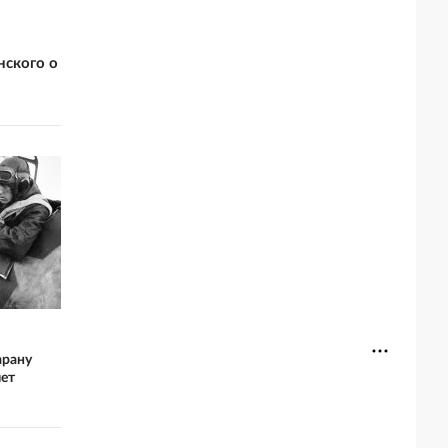
нского о
арану
лет