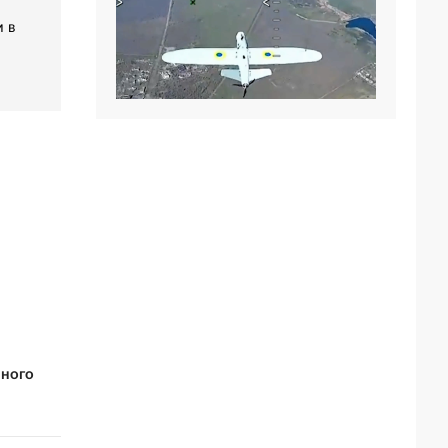
 в
вного