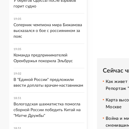
У берегов Одессы после взрывов
горит судно
19:05
Соперник чемпиона мира Бижамова
высказался о бое с россиянином за
пояс
19:05
Команда предпринимателей
Оренбуржья покорила Эльбрус
Сейчас 
19:02
В "Единой России" предложили
Как живет 
ввести доплаты врачам-наставникам
Репортаж 
18:51
Карта высо
Вологодская шахматистка помогла
Москве
сборной России победить Китай на
"Матче Дружбы"
Война и ми
сменившим
18:51