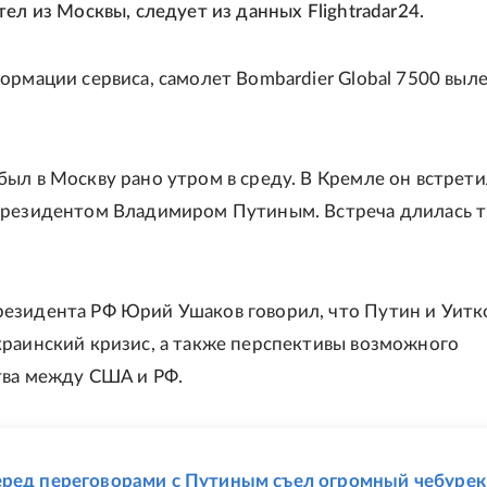
ел из Москвы, следует из данных Flightradar24.
ормации сервиса, самолет Bombardier Global 7500 выле
ыл в Москву рано утром в среду. В Кремле он встрети
президентом Владимиром Путиным. Встреча длилась 
езидента РФ Юрий Ушаков говорил, что Путин и Уит
раинский кризис, а также перспективы возможного
тва между США и РФ.
Е
ред переговорами с Путиным съел огромный чебурек