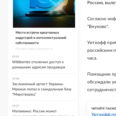
Россию, вылет
Согласно инф
"Внуково".
Место встречи креативных
индустрий и интеллектуальной
Уиткофф приб
собственности
Реклама. https://ipquorum.ru
российским 
19:41
часа.
Wildberries отключил доступ к
домашним адресам продавцов
Помощник пр
19:38
обсуждали ук
Заслуженный артист Украины
Мрежук попал в скандальную базу
сотрудничес
"Миротворец"
19:37
ЧИТАЙТЕ ТАКЖ
Матвиенко: Россия может
Уиткофф пе