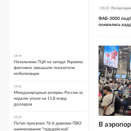
00:43
Русское оруж
ФАБ-3000 подб
появились кад
18:44
Начальники ТЦК на западе Украины
фиктивно завышали показатели
мобилизации
18:42
Международные резервы России за
неделю упали на 11,8 млрд
долларов
18:29
В аэропор
Путин присвоил 76-й дивизии ПВО
наименование "гвардейской"