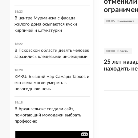
отменили 
ограниче
18:23
В центре Мурманска с фасада
00:05
Экономика
жилого дома осыпаются куски
кирпичей и штукатурки
18:22
В Псковской области девять человек
00:00
Власть
заразились клещевыми инфекциями
25 лет наза
находить н
18:20
KP.RU: Бывший мэр Самары Тархов и
его жена могли умереть в
новогоднюю ночь
18:18
В Архангельске создали сайт,
помогающий молодежи выбрать
профессию