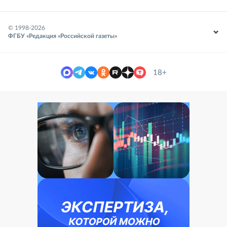
© 1998-
2026
ФГБУ «Редакция «Российской газеты»
18+