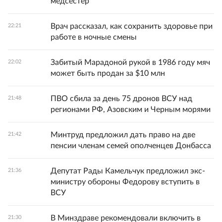
медсестер
Врач рассказал, как сохранить здоровье при
22:21
работе в ночные смены
Забитый Марадоной рукой в 1986 году мяч
22:02
может быть продан за $10 млн
ПВО сбила за день 75 дронов ВСУ над
21:48
регионами РФ, Азовским и Черным морями
Минтруд предложил дать право на две
21:42
пенсии членам семей ополченцев Донбасса
Депутат Рады Камельчук предложил экс-
21:36
министру обороны Федорову вступить в
ВСУ
В Минздраве рекомендовали включить в
21:30