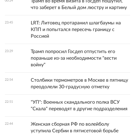
Трамп во время визита в Госдеп пошутил,
00:24
что заберет в Белый дом люстру и картину
LRT: Литовец протаранил шлагбаумы на
23:45
КПП и попытался пересечь границу с
Россией
Трамп попросил Госдеп отпустить его
23:29
пораньше из-за необходимости "вести
войну"
Столбики термометров в Москве в пятницу
22:54
преодолели 30-градусную отметку
"УП": Военных скандального полка ВСУ
22:51
"Скала" переводят в другие подразделения
Женская сборная РФ по волейболу
22:44
уступила Сербии в пятисетовой борьбе