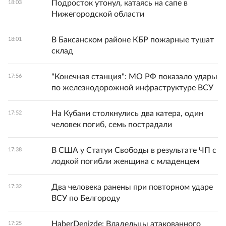
Подросток утонул, катаясь на сапе в
18:03
Нижегородской области
В Баксанском районе КБР пожарные тушат
18:01
склад
"Конечная станция": МО РФ показало удары
17:56
по железнодорожной инфраструктуре ВСУ
На Кубани столкнулись два катера, один
17:52
человек погиб, семь пострадали
В США у Статуи Свободы в результате ЧП с
17:38
лодкой погибли женщина с младенцем
Два человека ранены при повторном ударе
17:32
ВСУ по Белгороду
HaberDenizde: Владельцы атакованного
17:25