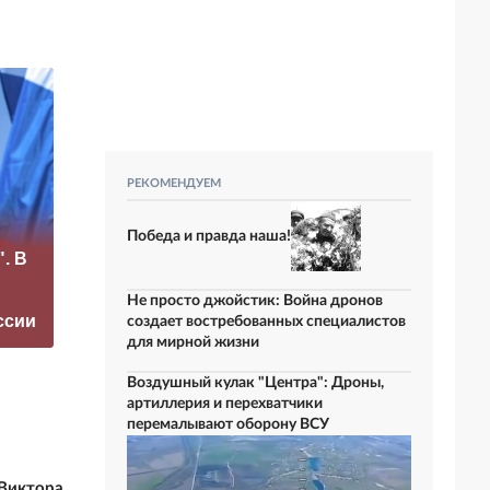
РЕКОМЕНДУЕМ
«Это конец всего»:
Победа и правда наша!
. В
Захарова
«Четыре козыря»:
прокомментировал
чем Россия может
а фестиваль в
отблагодарить
Не просто джойстик: Война дронов
ссии
Юрмале
КНДР
создает востребованных специалистов
для мирной жизни
Воздушный кулак "Центра": Дроны,
артиллерия и перехватчики
перемалывают оборону ВСУ
Виктора