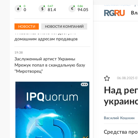
В Краснодаре обломки
СВЕЖИЙ НОМЕР
Р
беспилотника упали во дворе
0
0.47
0.86
0
81.4
94.05
Вл
многоквартирного дома
НОВОСТИ
НОВОСТИ КОМПАНИЙ
19:41
Wildberries отключил доступ к
домашним адресам продавцов
19:38
Заслуженный артист Украины
Мрежук попал в скандальную базу
"Миротворец"
06.08.2025 0
Над ре
украин
Василий Кошкин
Средства пр