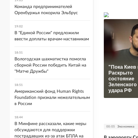
19:05
Команда предпринимателей
Оренбуржья покорила Эльбрус
19:02
В "Единой России" предложили
ввести доплаты врачам-наставникам
18:51
Вологодская шахматистка помогла
сборной России победить Китай на
"Пока Киев 
"Матче Дружбы"
Раскрыто
состояние
Зеленского
18:51
удара РФ
Американский фонд Human Rights
Foundation признали нежелательным
в России
18:44
В Минфине рассказали, какие меры
00:05
Экономика
обсуждаются для поддержки
пострадавших из-за атак БПЛА на
В аэропорту С