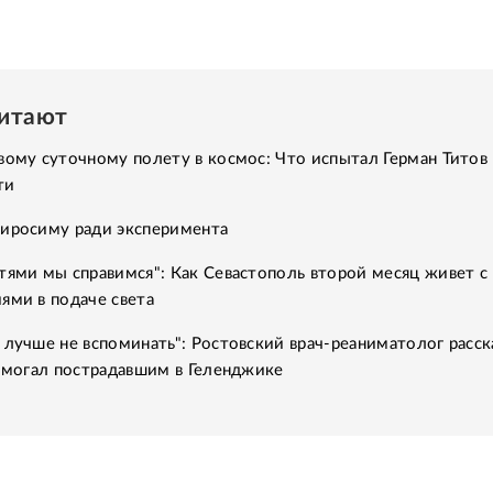
читают
вому суточному полету в космос: Что испытал Герман Титов 
ти
Хиросиму ради эксперимента
тями мы справимся": Как Севастополь второй месяц живет с
ями в подаче света
 лучше не вспоминать": Ростовский врач-реаниматолог расск
помогал пострадавшим в Геленджике