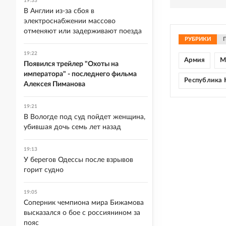
19:33
В Англии из-за сбоя в
электроснабжении массово
отменяют или задерживают поезда
РУБРИКИ
19:22
Армия
М
Появился трейлер "Охоты на
императора" - последнего фильма
Республика
Алексея Пиманова
19:21
В Вологде под суд пойдет женщина,
убившая дочь семь лет назад
19:13
У берегов Одессы после взрывов
горит судно
19:05
Соперник чемпиона мира Бижамова
высказался о бое с россиянином за
пояс