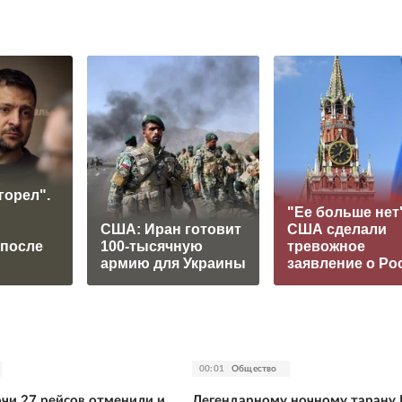
горел".
"Ее больше нет"
США: Иран готовит
США сделали
 после
100-тысячную
тревожное
армию для Украины
заявление о Ро
00:01
Общество
очи 27 рейсов отменили и
Легендарному ночному тарану 