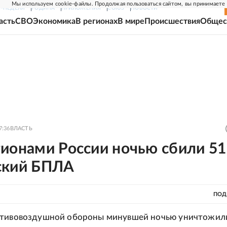
Мы используем cookie-файлы. Продолжая пользоваться сайтом, вы принимаете
Г-НЕДЕЛЯ
РОДИНА
ПРИЛОЖЕНИЯ
СОЮЗ
НОВОСТИ
асть
СВО
Экономика
В регионах
В мире
Происшествия
Общес
7:36
ВЛАСТЬ
гионами России ночью сбили 51
ский БПЛА
ПОД
отивовоздушной обороны минувшей ночью уничтожил