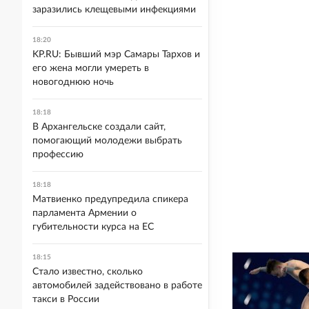
заразились клещевыми инфекциями
18:20
KP.RU: Бывший мэр Самары Тархов и
его жена могли умереть в
новогоднюю ночь
18:18
В Архангельске создали сайт,
помогающий молодежи выбрать
профессию
18:18
Матвиенко предупредила спикера
парламента Армении о
губительности курса на ЕС
18:15
Стало известно, сколько
автомобилей задействовано в работе
такси в России