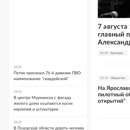
7 августа
главный п
Александ
00:00
Культура
18:29
Путин присвоил 76-й дивизии ПВО
23:15
Общество
наименование "гвардейской"
На Ярославс
18:23
пилотный о
В центре Мурманска с фасада
открытий"
жилого дома осыпаются куски
кирпичей и штукатурки
18:22
В Псковской области девять человек