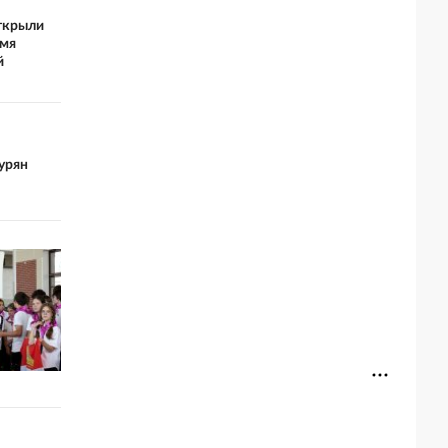
ткрыли
емя
й
урян