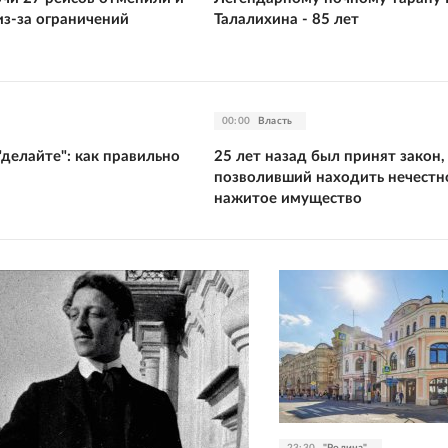
из-за ограничений
Талалихина - 85 лет
00:00
Власть
"делайте": как правильно
25 лет назад был принят закон,
позволивший находить нечестн
нажитое имущество
23:30
"Родина"