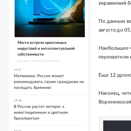
украинский 
По данным ве
августа до 05
Место встречи креативных
Наибольшее ч
индустрий и интеллектуальной
собственности
перехватили 
Реклама. https://ipquorum.ru
19:37
Еще 12 дрон
Матвиенко: Россия может
рекомендовать своим гражданам не
посещать Армению
Наконец, чет
19:36
Воронежской 
В России растет интерес к
инвестиционным и цветным
бриллиантам