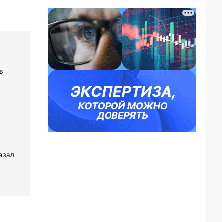
в
азал