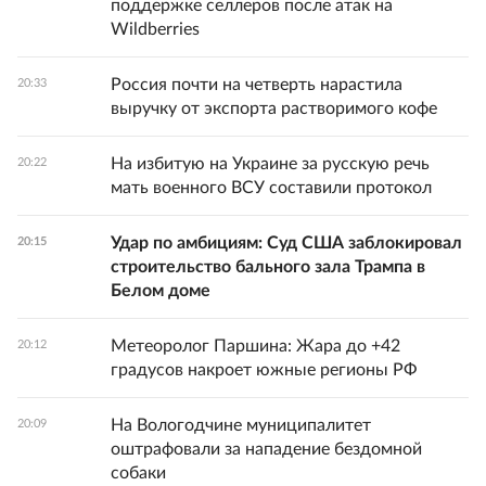
поддержке селлеров после атак на
Wildberries
Россия почти на четверть нарастила
20:33
выручку от экспорта растворимого кофе
На избитую на Украине за русскую речь
20:22
мать военного ВСУ составили протокол
Удар по амбициям: Суд США заблокировал
20:15
строительство бального зала Трампа в
Белом доме
Метеоролог Паршина: Жара до +42
20:12
градусов накроет южные регионы РФ
На Вологодчине муниципалитет
20:09
оштрафовали за нападение бездомной
собаки