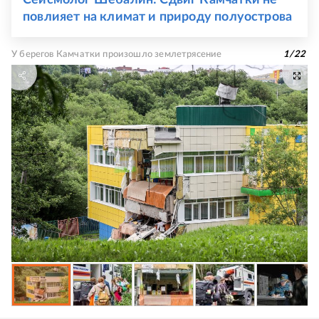
Сейсмолог Шебалин: Сдвиг Камчатки не
повлияет на климат и природу полуострова
У берегов Камчатки произошло землетрясение
1
/
22