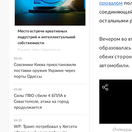
провалом
пол
соединяющей 
остальными р
Место встречи креативных
индустрий и интеллектуальной
Вечером во в
собственности
образовалась
Реклама. https://ipquorum.ru
обеих сторон
05:42
Союзники Киева приостановили
автомобили.
поставки оружия Украине через
порты Одессы
05:00
Силы ПВО сбили 4 БПЛА в
Севастополе, атака на город
продолжается
04:35
WP: Трамп потребовал у Хегсета
Очевидцы