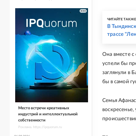
ЧИТАЙТЕ ТАКЖ
В Тындинск
трассе "Ле
Она вместе с
успели бы пр
заглянули в 
бы в самой г
Семья Афанас
Место встречи креативных
воскресенье, 
индустрий и интеллектуальной
происшествии
собственности
Реклама. https://ipquorum.ru