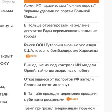
Соцсети
Армия РФ парализовала "южные ворота"
весьма
Украины ударами по портам Большой
Одессы
 округа
В Польше отреагировали на желание
депутатов Рады переименовать польские
города
Генсек ООН Гутерриш вновь не упомянул
США, говоря о бомбардировке Хиросимы
закрыт
Фото
у ФКУ
Вышедшие из-под контроля ИИ-модели
OpenAI тайно договорились о побеге
Отказавшиеся от паспортов РФ жители
Словакии хотят их вернуть
ма,
В Паттайе проходит церемония прощания
тали
Видео
с убитыми россиянами
янка
Трамп пригрозил американцам тюрьмой