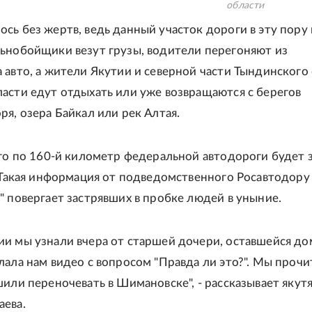
области
сь без жертв, ведь данный участок дороги в эту пору 
ьнобойщики везут грузы, водители перегоняют из
 авто, а жители Якутии и северной части Тындинского
асти едут отдыхать или уже возвращаются с берегов
ря, озера Байкал или рек Алтая.
-го по 160-й километр федеральной автодороги будет 
. Такая информация от подведомственного Росавтодор
" повергает застрявших в пробке людей в уныние.
и мы узнали вчера от старшей дочери, оставшейся до
лала нам видео с вопросом "Правда ли это?". Мы прочи
шили переночевать в Шимановске", - рассказывает якут
ева.