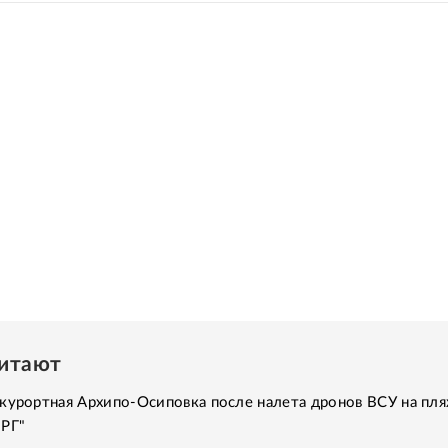
читают
курортная Архипо-Осиповка после налета дронов ВСУ на пля
"РГ"