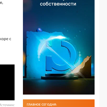
е,
коре с
ГЛАВНОЕ СЕГОДНЯ:
сточник: