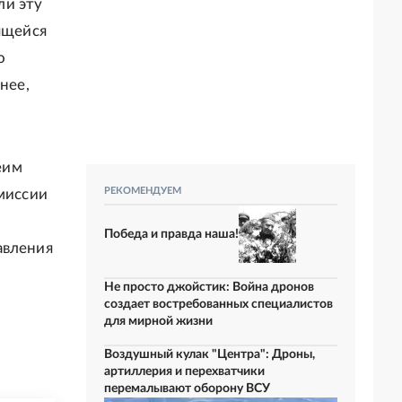
ли эту
ящейся
о
нее,
еим
РЕКОМЕНДУЕМ
омиссии
Победа и правда наша!
авления
Не просто джойстик: Война дронов
создает востребованных специалистов
для мирной жизни
Воздушный кулак "Центра": Дроны,
артиллерия и перехватчики
перемалывают оборону ВСУ