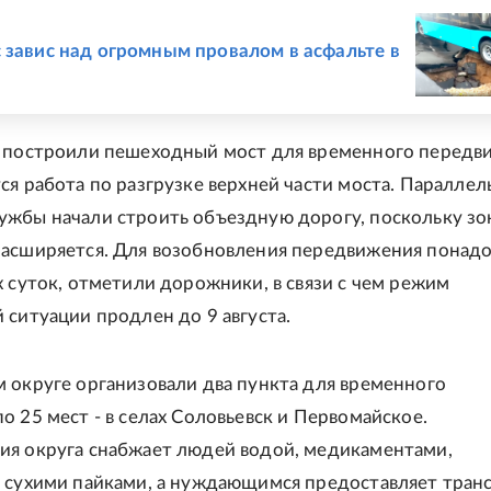
Е
 завис над огромным провалом в асфальте в
л построили пешеходный мост для временного передв
ся работа по разгрузке верхней части моста. Параллел
жбы начали строить объездную дорогу, поскольку зо
асширяется. Для возобновления передвижения понад
х суток, отметили дорожники, в связи с чем режим
 ситуации продлен до 9 августа.
 округе организовали два пункта для временного
о 25 мест - в селах Соловьевск и Первомайское.
я округа снабжает людей водой, медикаментами,
 сухими пайками, а нуждающимся предоставляет транс