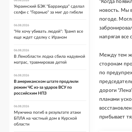
06.08.2026
"Когда появил
Украинский БЭК "Барракуда" сделал
новость. Мы 
селфи с "Геранью" за миг до гибели
погоде. Могл
06.08.2026
забронировал
"Не хочу убивать людей": Трамп все
напрягая все 
еще ждет сделку с Ираном
06.08.2026
Между тем ж
В Ленобласти лодка сбила надувной
матрас, травмировав детей
сторонам про
по предупре
06.08.2026
председатель
В американском штате продлили
режим ЧС из-за ударов ВСУ по
дороги "Лена
российским НПЗ
планами уско
06.08.2026
восстановлен
Мужчина погиб в результате атаки
прибывает тя
БПЛА на частный дом в Курской
области