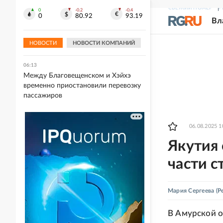
СВЕЖИЙ НОМЕР
Р
0
-0.2
-0.4
06:32
0
80.92
93.19
Вл
Удивительные животные и
супергерои на выставке "Сказочные
миры Ивана Билибина"
НОВОСТИ
НОВОСТИ КОМПАНИЙ
06:13
Между Благовещенском и Хэйхэ
временно приостановили перевозку
пассажиров
06.08.2025 1
Якутия 
части с
Мария Сергеева
(Р
В Амурской о