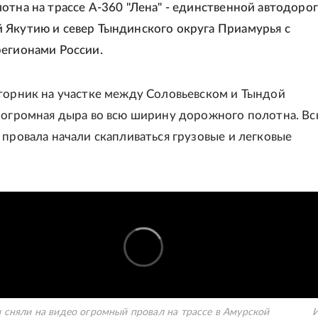
отна на трассе А-360 "Лена" - единственной автодорог
Якутию и север Тындинского округа Приамурья с
егионами России.
торник на участке между Соловьевском и Тындой
 огромная дыра во всю ширину дорожного полотна. Вс
 провала начали скапливаться грузовые и легковые
 сняли на видео огромный провал на трассе в Амурской
И