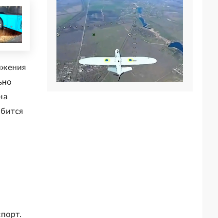
ижения
ьно
на
обится
порт.