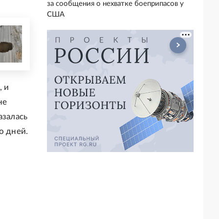
за сообщения о нехватке боеприпасов у
США
, и
не
азалась
о дней.