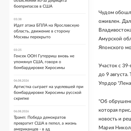
объяснений из-за дефицита
боеприпасов в США
Чудом обошло
03:38
оживлен. Дал
Идет атака БПЛА на Ярославскую
Владивостока
область, движение в сторону
Москвы перекрыто
Амурской обл
Японского мо
03:25
Генсек ООН Гутерриш вновь не
упомянул США, говоря о
Участок с 39
бомбардировке Хиросимы
до 9 августа
06.08.2026
Упрдор "Лена
Артистка сыграет на уцелевшей при
бомбардировке Хиросимы русской
скрипке
"Об обрушени
которая прис
06.08.2026
Трамп: Победа демократов
новость и ре
превратит США в пепел, а жизнь
Мария Никола
американцев - в ад