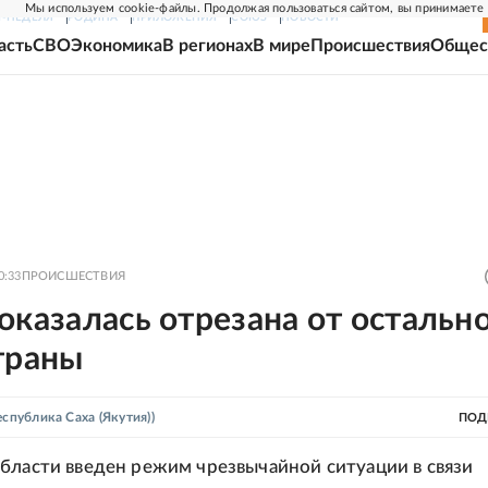
Мы используем cookie-файлы. Продолжая пользоваться сайтом, вы принимаете
Г-НЕДЕЛЯ
РОДИНА
ПРИЛОЖЕНИЯ
СОЮЗ
НОВОСТИ
асть
СВО
Экономика
В регионах
В мире
Происшествия
Общес
0:33
ПРОИСШЕСТВИЯ
оказалась отрезана от остальн
траны
еспублика Саха (Якутия))
ПОД
бласти введен режим чрезвычайной ситуации в связи