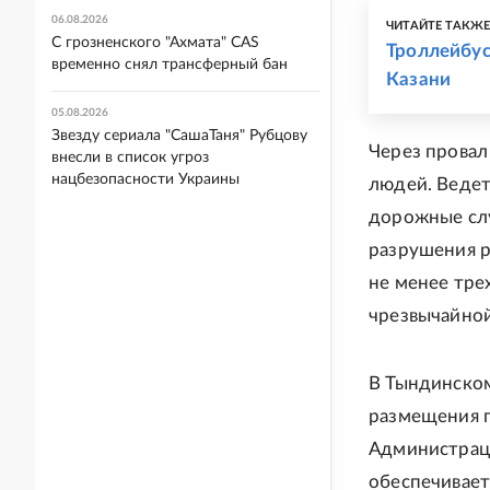
06.08.2026
ЧИТАЙТЕ ТАКЖ
С грозненского "Ахмата" CAS
Троллейбус
временно снял трансферный бан
Казани
05.08.2026
Звезду сериала "СашаТаня" Рубцову
Через прова
внесли в список угроз
нацбезопасности Украины
людей. Ведет
дорожные слу
разрушения р
не менее тре
чрезвычайной
В Тындинском
размещения п
Администраци
обеспечивает