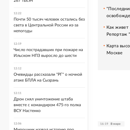
267 тысяч
"Последний
12:22
освобожде
Почти 50 тысяч человек остались без
света в Центральной России из-за
Как живет 
непогоды
Репортаж 
12:19
Карта высо
Число пострадавших при пожаре на
Москве
Ильском НПЗ выросло до шести
12:12
Очевидцы рассказали "РГ" о ночной
атаке БПЛА на Сызрань
12:11
Дрон снял уничтожение штаба
вместе с командиром 475-го полка
ВСУ Настенко
12:06
16:19
В мире
Мирошник назвал историю про