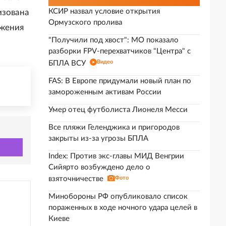
КСИР назвал условие открытия
изована
Ормузского пролива
ижения
"Получили под хвост": МО показало
разборки FPV-перехватчиков "Центра" с
Видео
БПЛА ВСУ
FAS: В Европе придумали новый план по
замороженным активам России
Умер отец футболиста Лионеля Месси
Все пляжи Геленджика и пригородов
закрыты из-за угрозы БПЛА
Index: Против экс-главы МИД Венгрии
Сийярто возбуждено дело о
взяточничестве
Фото
Минобороны РФ опубликовало список
пораженных в ходе ночного удара целей в
Киеве