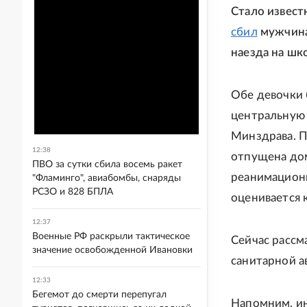
Стало извест
сбил
мужчина
наезда на шк
Обе девочки 
центральную
Минздрава. П
12:38
отпущена дом
ПВО за сутки сбила восемь ракет
реанимационн
"Фламинго", авиабомбы, снаряды
РСЗО и 828 БПЛА
оценивается 
12:37
Военные РФ раскрыли тактическое
Сейчас рассм
значение освобожденной Ивановки
санитарной а
12:33
Бегемот до смерти перепугал
Напомним, ин