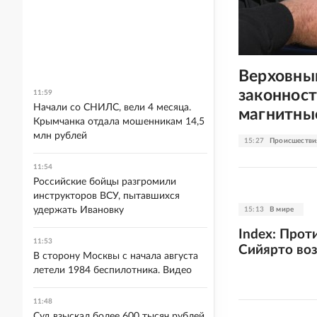
Верховны
законност
11:59
Начали со СНИЛС, вели 4 месяца.
магнитны
Крымчанка отдала мошенникам 14,5
млн рублей
15:27
Происшестви
11:54
Российские бойцы разгромили
инструкторов ВСУ, пытавшихся
удержать Ивановку
15:13
В мире
Index: Прот
11:53
Сийярто во
В сторону Москвы с начала августа
летели 1984 беспилотника. Видео
11:48
Суд взыскал более 600 тысяч рублей