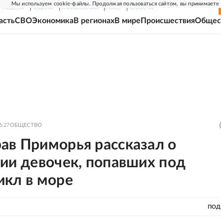
Мы используем cookie-файлы. Продолжая пользоваться сайтом, вы принимаете
Г-НЕДЕЛЯ
РОДИНА
ПРИЛОЖЕНИЯ
СОЮЗ
НОВОСТИ
асть
СВО
Экономика
В регионах
В мире
Происшествия
Общес
6:27
ОБЩЕСТВО
ав Приморья рассказал о
ии девочек, попавших под
икл в море
ПОД