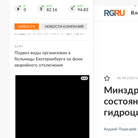
Гладких сообщила, что заболела
СВЕЖИЙ НОМЕР
Р
раком кожи
0
0.75
0.77
0
82.16
94.83
Вл
12:54
Украинские дроны сталкиваются в
НОВОСТИ
НОВОСТИ КОМПАНИЙ
воздухе из-за ленивых операторов
12:47
Подвоз воды организован в
больницы Екатеринбурга на фоне
аварийного отключения
06.08.2025 0
Минздр
состоян
гидроц
Андрей Пушкарёв