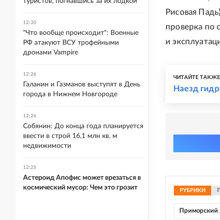
туристов, погнавшись за их лодкой
Рисовая Падь
12:30
проверка по 
"Что вообще происходит": Военные
и эксплуатац
РФ атакуют ВСУ трофейными
дронами Vampire
12:26
ЧИТАЙТЕ ТАКЖ
Галанин и Газманов выступят в День
Наезд гидр
города в Нижнем Новгороде
12:26
Собянин: До конца года планируется
ввести в строй 16,1 млн кв. м
недвижимости
12:25
Астероид Апофис может врезаться в
космический мусор: Чем это грозит
РУБРИКИ
Приморский 