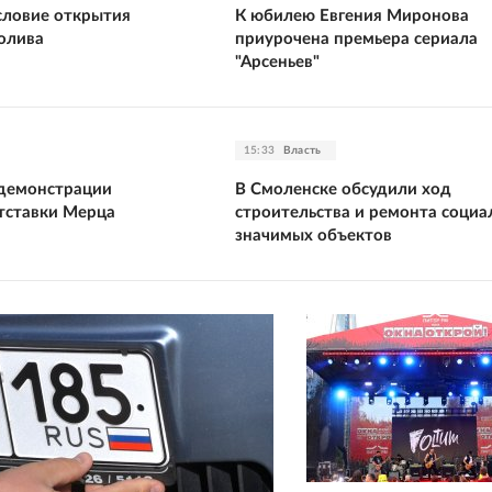
словие открытия
К юбилею Евгения Миронова
олива
приурочена премьера сериала
"Арсеньев"
15:33
Власть
 демонстрации
В Смоленске обсудили ход
тставки Мерца
строительства и ремонта социа
значимых объектов