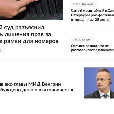
15:17
Культура
Самый масштабный в Сан
Петербурге рок-фестивал
отпраздновал 25-летие
й суд разъяснил
ь лишения прав за
е рамки для номеров
15:15
Спорт
Овечкин заявил, что не
разговаривает с клюшка
я
ив экс-главы МИД Венгрии
збуждено дело о взяточничестве