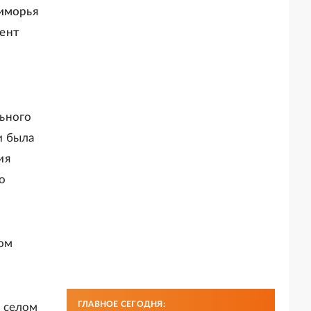
риморья
ент
ьного
и была
ия
о
ом
ГЛАВНОЕ СЕГОДНЯ:
с селом