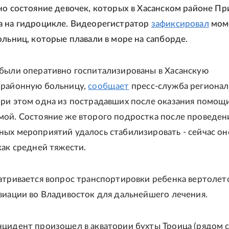
но состояние девочек, которых в Хасанском районе П
 на гидроцикле. Видеорегистратор
зафиксировал
мом
ольниц, которые плавали в море на сапборде.
были оперативно госпитализированы в Хасанскую
 районную больницу,
сообщает
пресс-служба регионал
ри этом одна из пострадавших после оказания помощ
ой. Состояние же второго подростка после проведен
ых мероприятий удалось стабилизировать - сейчас он
как средней тяжести.
атривается вопрос транспортировки ребенка вертолет
виации во Владивосток для дальнейшего лечения.
цидент произошел в акватории бухты Троица (рядом 