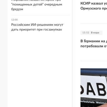
КСИР назвал у
"похищенных детей" очередным
Ормузского пр
бредом
12:00
Российским ИИ-решениям могут
дать приоритет при госзакупках
15:53
В мире
В Германии на
потребовали о