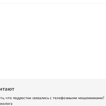
читают
ить, что подростки связались с телефонными мошенниками?
ихолога