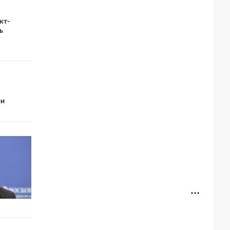
кт-
ь
ми