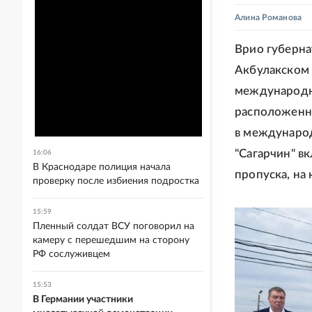
Алина Романова
Врио губерна
Акбулакском 
международны
расположенны
в международ
"Сагарчин" в
16:06
В Краснодаре полиция начала
пропуска, на
проверку после избиения подростка
15:59
Пленный солдат ВСУ поговорил на
камеру с перешедшим на сторону
РФ сослуживцем
15:53
В Германии участники