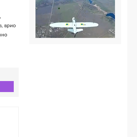
,
, врио
вно