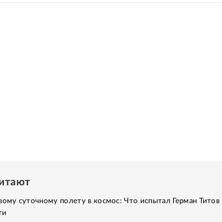
читают
вому суточному полету в космос: Что испытал Герман Титов 
ти