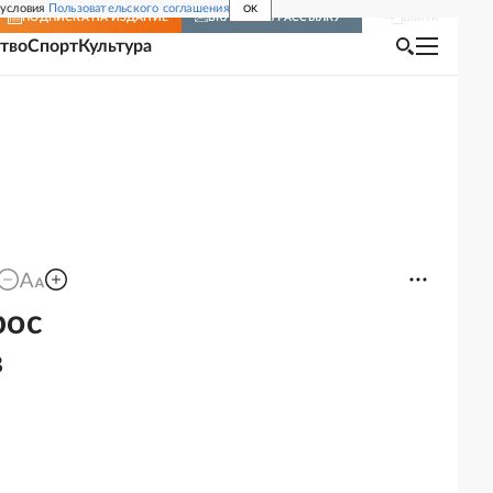
 условия
Пользовательского соглашения
OK
Войти
ПОДПИСКА
НА ИЗДАНИЕ
ВКЛЮЧИТЬ РАССЫЛКУ
тво
Спорт
Культура
рос
в