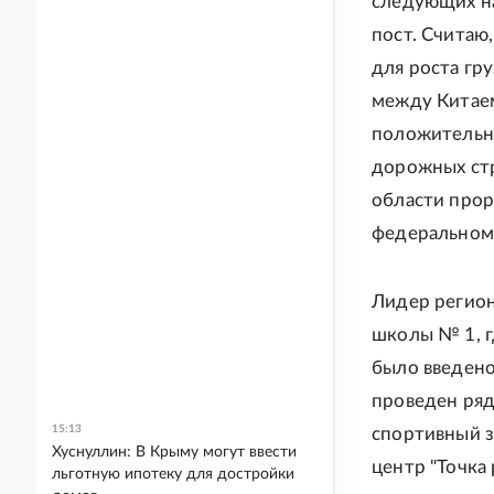
следующих на
пост. Считаю
для роста гр
между Китаем
положительно
дорожных стр
области прор
федеральном
Лидер регион
школы № 1, г
было введено
проведен ряд
15:13
спортивный з
Хуснуллин: В Крыму могут ввести
центр "Точка 
льготную ипотеку для достройки