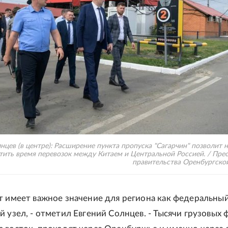
нцев (в центре): Расширение пункта пропуска "Сагарчин" позволит 
тить время перевозок между Китаем и Центральной Россией. / Пре
правительства Оренбургско
т имеет важное значение для региона как федеральны
 узел, - отметил Евгений Солнцев. - Тысячи грузовых 