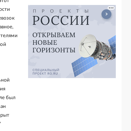
этот
ости
евозок
авное,
ителями
кой
ьной
ия
оле был
ван
крыт
"