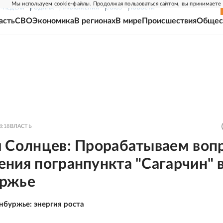
Мы используем cookie-файлы. Продолжая пользоваться сайтом, вы принимаете
Г-НЕДЕЛЯ
РОДИНА
ПРИЛОЖЕНИЯ
СОЮЗ
НОВОСТИ
асть
СВО
Экономика
В регионах
В мире
Происшествия
Общес
8:18
ВЛАСТЬ
й Солнцев: Прорабатываем воп
ния погранпункта "Сагарчин" 
ржье
нбуржье: энергия роста