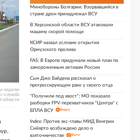
Минобороны Болгарии: Взорвавшийся в
стране дрон принадлежал ВСУ
В Херсонской области ВСУ атаковали
машину скорой помощи
КСИР назвал условие открытия
Ормузского пролива
FAS: В Европе придумали новый план по
замороженным активам России
Сын Джо Байдена рассказал о
прогрессирующем раке у своего отца
на неделю
сс-служба
"Получили под хвост": МО показало
й области
разборки FPV-перехватчиков "Центра" с
Видео
БПЛА ВСУ
й
Index: Против экс-главы МИД Венгрии
Сийярто возбуждено дело о
фур,
взяточничестве
Фото