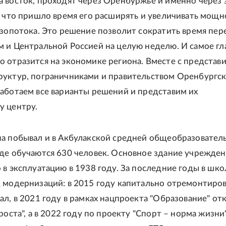
 восток, проходят через Оренбуржье и именно через 
, что пришло время его расширять и увеличивать мощн
узопотока. Это решение позволит сократить время пер
 и Центральной Россией на целую неделю. И самое гл
 отразится на экономике региона. Вместе с представ
уктур, пограничниками и правительством Оренбургс
аботаем все варианты решений и представим их
у центру.
а побывал и в Акбулакской средней общеобразовател
де обучаются 630 человек. Основное здание учрежден
 в эксплуатацию в 1938 году. За последние годы в шк
 модернизаций: в 2015 году капитально отремонтиро
ал, в 2021 году в рамках нацпроекта "Образование" от
роста", а в 2022 году по проекту "Спорт – норма жизни