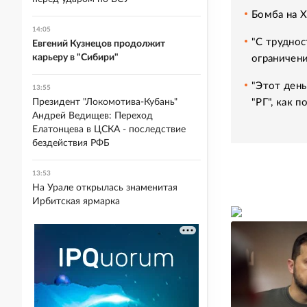
Бомба на 
14:05
"С труднос
Евгений Кузнецов продолжит
карьеру в "Сибири"
ограничени
"Этот день
13:55
"РГ", как 
Президент "Локомотива-Кубань"
Андрей Ведищев: Переход
Елатонцева в ЦСКА - последствие
бездействия РФБ
13:53
На Урале открылась знаменитая
Ирбитская ярмарка