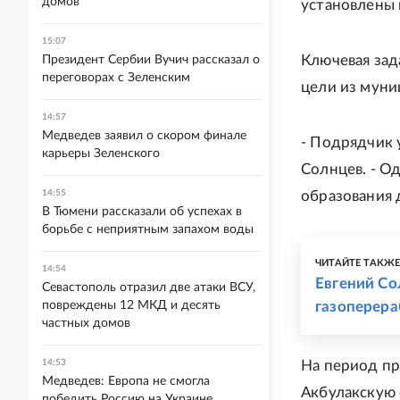
домов
установлены 
15:07
Ключевая зад
Президент Сербии Вучич рассказал о
переговорах с Зеленским
цели из муни
14:57
Медведев заявил о скором финале
- Подрядчик у
карьеры Зеленского
Солнцев. - О
14:55
образования 
В Тюмени рассказали об успехах в
борьбе с неприятным запахом воды
ЧИТАЙТЕ ТАКЖ
14:54
Евгений Со
Севастополь отразил две атаки ВСУ,
повреждены 12 МКД и десять
газоперер
частных домов
14:53
На период пр
Медведев: Европа не смогла
Акбулакскую
победить Россию на Украине