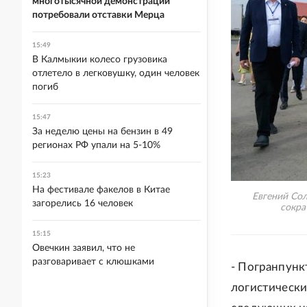
многотысячной демонстрации
потребовали отставки Мерца
15:49
В Калмыкии колесо грузовика
отлетело в легковушку, один человек
погиб
15:47
За неделю цены на бензин в 49
регионах РФ упали на 5-10%
15:23
На фестивале факелов в Китае
Евгений Сол
загорелись 16 человек
сокра
15:15
Овечкин заявил, что не
разговаривает с клюшками
- Погранпунк
логистический