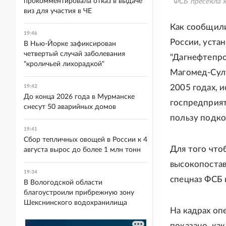
прокомментировала отказ в выдаче
ФСБ пресекла х
виз для участия в ЧЕ
Как сообщили
19:46
России, уста
В Нью-Йорке зафиксирован
четвертый случай заболевания
"Дагнефтепро
"кроличьей лихорадкой"
Магомед-Султ
2005 годах, 
19:42
До конца 2026 года в Мурманске
госпредприят
снесут 50 аварийных домов
пользу подко
19:41
Сбор тепличных овощей в России к 4
Для того что
августа вырос до более 1 млн тонн
высокопостав
19:34
спецназ ФСБ 
В Вологодской области
благоустроили прибрежную зону
Шекснинского водохранилища
На кадрах оп
показано, ка