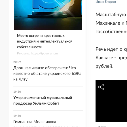
Иван Егоров
Масштабную 
Махачкале и 
госсобственн
Место встречи креативных
индустрий и интеллектуальной
собственности
Речь идет о 
Реклама. https://ipquorum.ru
Кавказе - пр
20:09
рублей.
Дрон-камикадзе обезврежен: Что
известно об атаке украинского БЭКа
на Ялту
19:50
Умер знаменитый музыкальный
продюсер Уильям Орбит
19:50
Гимнастка Мельникова