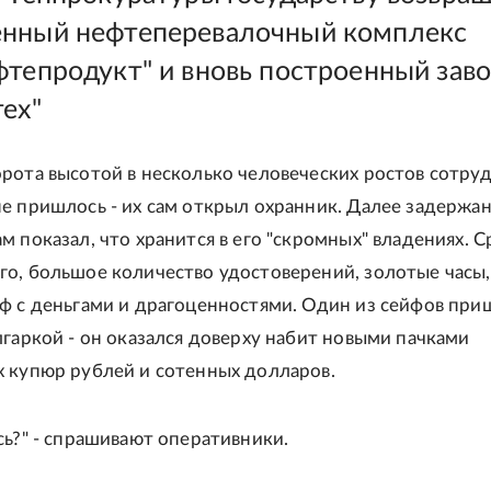
нный нефтеперевалочный комплекс
фтепродукт" и вновь построенный зав
тех"
рота высотой в несколько человеческих ростов сотру
е пришлось - их сам открыл охранник. Далее задержа
м показал, что хранится в его "скромных" владениях. 
о, большое количество удостоверений, золотые часы,
ф с деньгами и драгоценностями. Один из сейфов при
лгаркой - он оказался доверху набит новыми пачками
 купюр рублей и сотенных долларов.
сь?" - спрашивают оперативники.