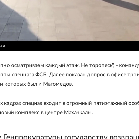
сти
апно осматриваем каждый этаж. Не торопясь", - команд
ппы спецназа ФСБ. Далее показан допрос в офисе тро
и которых был и Магомедов.
 кадрах спецназ входит в огромный пятиэтажный особ
цовый комплекс в центре Махачкалы.
у Генпрокуратуры государству возвра