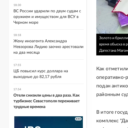
18:30
ВС России ударили по двум судам с
оружием и имуществом для ВСУ в
Черном море
18:18
Золото и брилли
Жену иноагента Александра
время обыска в 
Невзорова Лидию заочно арестовали
Дагестана Маго
на два месяца
17:55
Как отметили
ЦБ повысил курс доллара на
оперативно-
выходные до 82,17 рубля
подан антико
17:54
районным су
Отели снизили цены в два раза. Как
турбизнес Севастополя переживает
трудные времена
В итоге госу
комплекс "Да