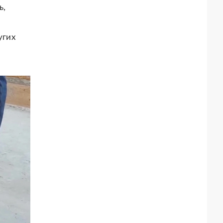
ь,
м
угих