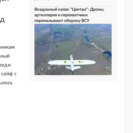
Воздушный кулак "Центра": Дроны,
артиллерия и перехватчики
од
перемалывают оборону ВСУ
дникам
нный
Среди
 сейф с
шлось