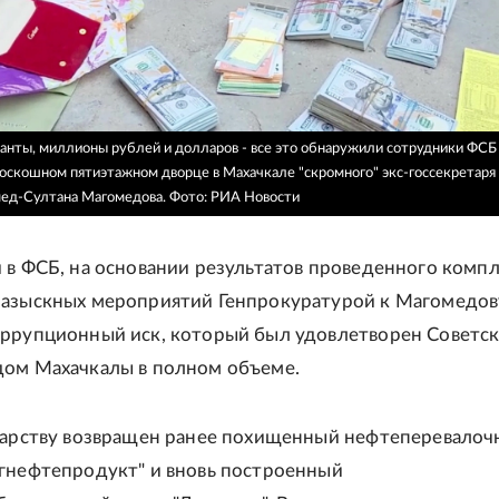
анты, миллионы рублей и долларов - все это обнаружили сотрудники ФСБ
роскошном пятиэтажном дворце в Махачкале "скромного" экс-госсекретаря
мед-Султана Магомедова.
Фото: РИА Новости
 в ФСБ, на основании результатов проведенного компл
разыскных мероприятий Генпрокуратурой к Магомедов
ррупционный иск, который был удовлетворен Советс
дом Махачкалы в полном объеме.
дарству возвращен ранее похищенный нефтеперевало
гнефтепродукт" и вновь построенный