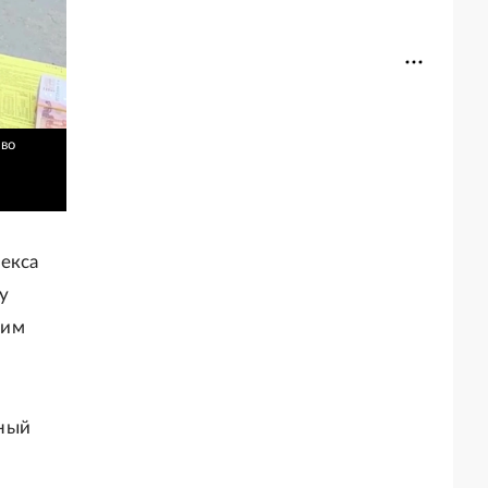
 во
екса
у
ким
чный