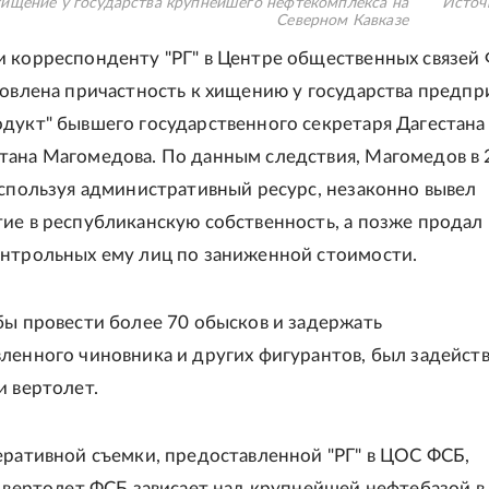
ищение у государства крупнейшего нефтекомплекса на
Источ
Северном Кавказе
 корреспонденту "РГ" в Центре общественных связей
новлена причастность к хищению у государства предпр
дукт" бывшего государственного секретаря Дагестана
ана Магомедова. По данным следствия, Магомедов в 
используя административный ресурс, незаконно вывел
ие в республиканскую собственность, а позже продал 
нтрольных ему лиц по заниженной стоимости.
бы провести более 70 обысков и задержать
ленного чиновника и других фигурантов, был задейст
и вертолет.
еративной съемки, предоставленной "РГ" в ЦОС ФСБ,
к вертолет ФСБ зависает над крупнейшей нефтебазой в