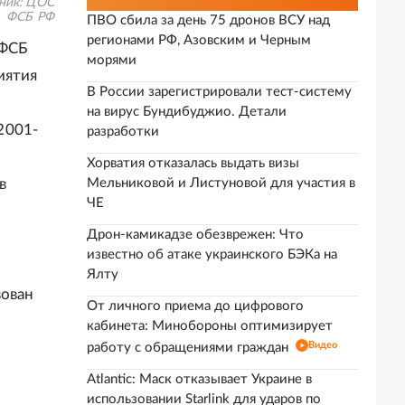
ник:
ЦОС
ФСБ РФ
ПВО сбила за день 75 дронов ВСУ над
регионами РФ, Азовским и Черным
 ФСБ
морями
иятия
В России зарегистрировали тест-систему
на вирус Бундибуджио. Детали
2001-
разработки
Хорватия отказалась выдать визы
в
Мельниковой и Листуновой для участия в
ЧЕ
Дрон-камикадзе обезврежен: Что
известно об атаке украинского БЭКа на
Ялту
вован
От личного приема до цифрового
кабинета: Минобороны оптимизирует
Видео
работу с обращениями граждан
Atlantic: Маск отказывает Украине в
использовании Starlink для ударов по