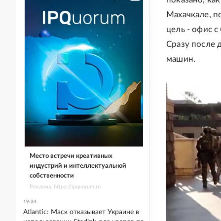
Махачкале, п
цель - офис 
Сразу после 
машин.
Место встречи креативных
индустрий и интеллектуальной
собственности
Реклама. https://ipquorum.ru
19:34
Atlantic: Маск отказывает Украине в