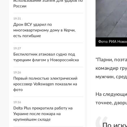
использовании Starlink для ударов по
России
19:31
Дрон ВСУ ударил по
многоквартирному дому в Керчи,
есть погибшие
Фото: РИА Ново
19:27
Беспилотник атаковал судно под
"Парни, поэт
турецким флагом у Новороссийска
командир гру
19:26
мужчин, сред
Первый полностью электрический
кроссовер Volkswagen показали на
фото
На следующих
точнее, двор
19:16
Delta Plus прекратила работу на
Украине после пожара на
крупнейшем складе
По иск