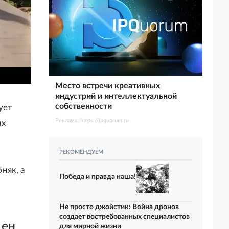
Место встречи креативных
индустрий и интеллектуальной
собственности
ует
Реклама. https://ipquorum.ru
их
РЕКОМЕНДУЕМ
няк, а
Победа и правда наша!
Не просто джойстик: Война дронов
создает востребованных специалистов
щен
для мирной жизни