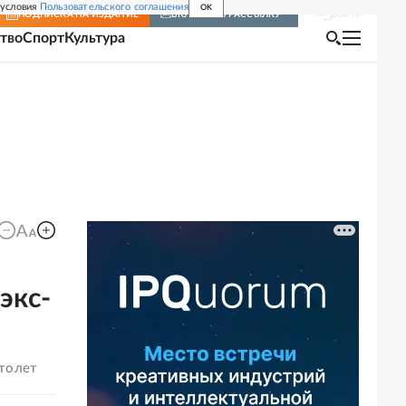
 условия
Пользовательского соглашения
OK
Войти
ПОДПИСКА
НА ИЗДАНИЕ
ВКЛЮЧИТЬ РАССЫЛКУ
тво
Спорт
Культура
экс-
ртолет