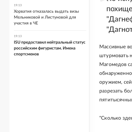
19:13
похище
Хорватия отказалась выдать визы
Мельниковой и Листуновой для
"Дагне
участия в ЧЕ
"Дагно
19:13
ISU предоставил нейтральный статус
Массивные во
российским фигуристам. Имена
спортсменов
штурмовать н
Магомедов са
обнаруженног
оружием, сей
разрезать бо
пятитысячных
"Сколько зде