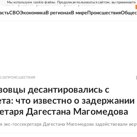
Мы используем cookie-файлы. Продолжая пользоваться сайтом, вы принимаете
Г-НЕДЕЛЯ
РОДИНА
ПРИЛОЖЕНИЯ
СОЮЗ
НОВОСТИ
асть
СВО
Экономика
В регионах
В мире
Происшествия
Общес
2:28
ПРОИСШЕСТВИЯ
зовцы десантировались с
та: что известно о задержании 
ретаря Дагестана Магомедова
я экс-госсекретаря Дагестана Магомедова задействовали ве