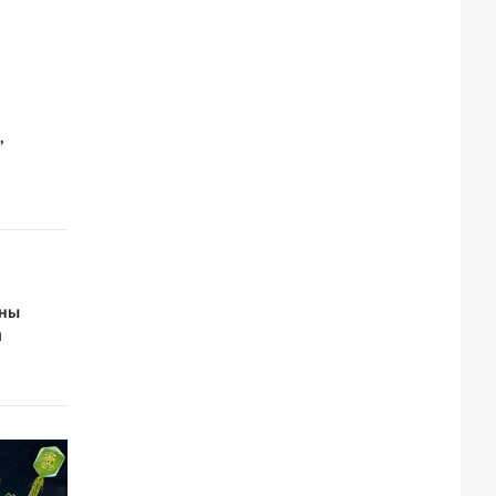
,
оны
й