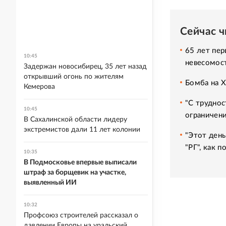
Сейчас 
65 лет пер
10:45
невесомос
Задержан новосибирец, 35 лет назад
открывший огонь по жителям
Бомба на 
Кемерова
"С труднос
10:45
ограничени
В Сахалинской области лидеру
экстремистов дали 11 лет колонии
"Этот день
"РГ", как 
10:35
В Подмосковье впервые выписали
штраф за борщевик на участке,
выявленный ИИ
10:32
Профсоюз строителей рассказал о
давлении Европы на уральский