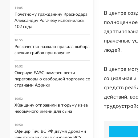
11:05
В центре соз
Почетному гражданину Краснодара
Александру Рогачеву исполнилось
полноценное 
102 года
адаптирована
прачечные ус
10:55
Роскачество назвало правила выбора
людей.
свежих грибов при покупке
10:52
В центре мог
Оверчук: ЕАЭС намерен вести
социальная и
переговоры о свободной торговле со
странами Африки
средств реаб
действий, во
10:52
Женщину отправили в тюрьму из-за
трудоустройс
необычного имени для сына
10:50
Офицер Тич: ВС РФ двумя дронами
уничтожили склад снарядов ВСУ