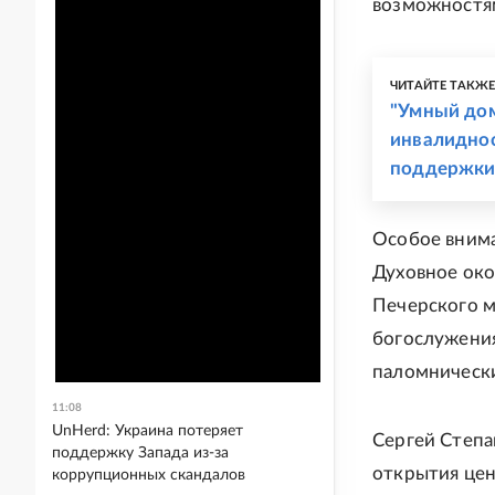
возможностям
ЧИТАЙТЕ ТАКЖ
"Умный дом
инвалиднос
поддержк
Особое внима
Духовное око
Печерского м
богослужения
паломническ
11:08
UnHerd: Украина потеряет
Сергей Степа
поддержку Запада из-за
открытия цен
коррупционных скандалов