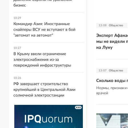
бизнес
10:29
Командир Азия: Иностранные
13:08
Общество
снайперы ВСУ не вступают в бой
Эксперт Афана
"автомат на автомат"
мы не видели п
на Луну
10:27
В Крыму ввели ограничение
электроснабжения из-за
повреждений инфраструктуры
13:07
Общество
10:26
Сколько воды 
РФ завершает строительство
Нормы, признаки 
крупнейшей в Центральной Азии
врачей
солнечной электростанции