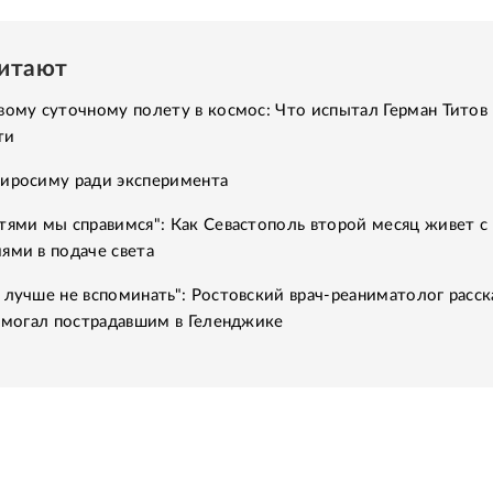
читают
вому суточному полету в космос: Что испытал Герман Титов 
ти
Хиросиму ради эксперимента
тями мы справимся": Как Севастополь второй месяц живет с
ями в подаче света
 лучше не вспоминать": Ростовский врач-реаниматолог расск
помогал пострадавшим в Геленджике