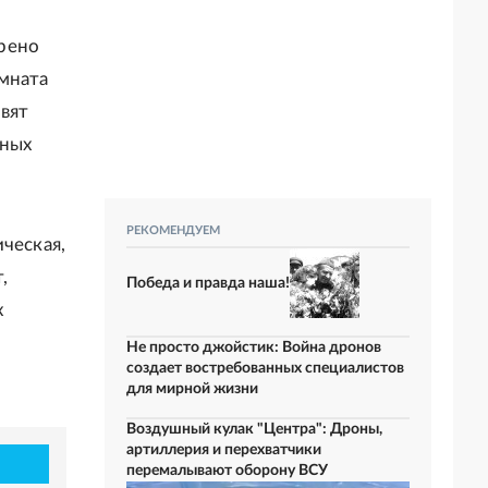
рено
мната
вят
ьных
РЕКОМЕНДУЕМ
ческая,
,
Победа и правда наша!
х
Не просто джойстик: Война дронов
создает востребованных специалистов
для мирной жизни
Воздушный кулак "Центра": Дроны,
артиллерия и перехватчики
перемалывают оборону ВСУ