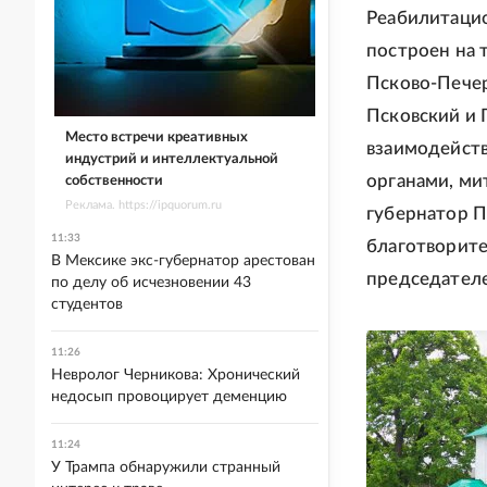
Реабилитацио
построен на 
Псково-Печер
Псковский и 
Место встречи креативных
взаимодейст
индустрий и интеллектуальной
органами, м
собственности
Реклама. https://ipquorum.ru
губернатор П
11:33
благотворите
В Мексике экс-губернатор арестован
председател
по делу об исчезновении 43
студентов
11:26
Невролог Черникова: Хронический
недосып провоцирует деменцию
11:24
У Трампа обнаружили странный