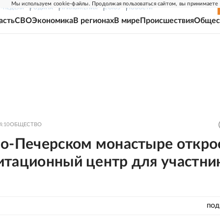
Мы используем cookie-файлы. Продолжая пользоваться сайтом, вы принимаете
Г-НЕДЕЛЯ
РОДИНА
ПРИЛОЖЕНИЯ
СОЮЗ
НОВОСТИ
асть
СВО
Экономика
В регионах
В мире
Происшествия
Общес
4:10
ОБЩЕСТВО
во-Печерском монастыре откро
итационный центр для участни
ПОД