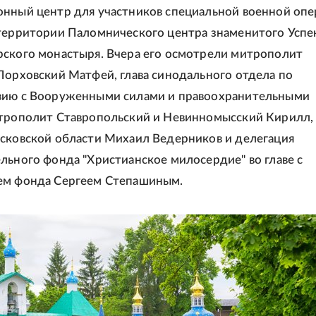
нный центр для участников специальной военной оп
территории Паломнического центра знаменитого Успе
ского монастыря. Вчера его осмотрели митрополит
Порховский Матфей, глава синодального отдела по
вию с Вооруженными силами и правоохранительными
итрополит Ставропольский и Невинномысский Кирилл,
сковской области Михаил Ведерников и делегация
льного фонда "Христианское милосердие" во главе с
ем фонда Сергеем Степашиным.