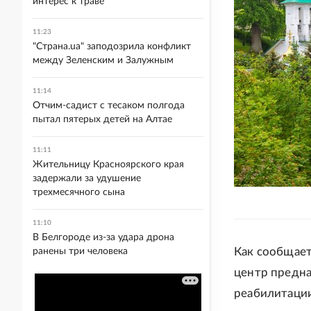
интерес к траве
11:23
"Страна.ua" заподозрила конфликт
между Зеленским и Залужным
11:14
Отчим-садист с тесаком полгода
пытал пятерых детей на Алтае
11:11
Жительницу Красноярского края
задержали за удушение
трехмесячного сына
11:10
В Белгороде из-за удара дрона
Как сообщает
ранены три человека
центр предна
реабилитации