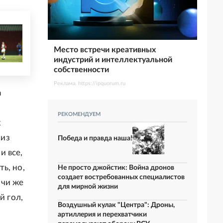
Место встречи креативных
индустрий и интеллектуальной
собственности
Реклама. https://ipquorum.ru
а
РЕКОМЕНДУЕМ
х
 из
Победа и правда наша!
и все,
ь, но,
Не просто джойстик: Война дронов
создает востребованных специалистов
ичи же
для мирной жизни
й гол,
Воздушный кулак "Центра": Дроны,
артиллерия и перехватчики