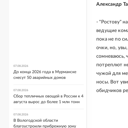
Александр Та
- "Ростову" 
ведущие ком
пока не по си
очки, но, увы
сомневаюсь, 
потреплют не
07.08.2026
До конца 2026 года в Мурманске
чужой для ме
снесут 50 аварийных домов
носы. Вот ув
обидчиков ре
07.08.2026
Сбор тепличных овощей в России к 4
августа вырос до более 1 млн тонн
07.08.2026
В Вологодской области
благоустроили прибрежную зону