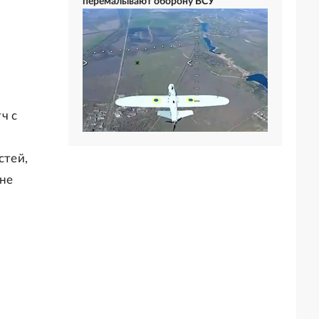
перемалывают оборону ВСУ
ч с
стей,
 не