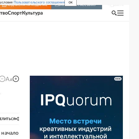
 условия
Пользовательского соглашения
OK
Войти
ПОДПИСКА
НА ИЗДАНИЕ
ВКЛЮЧИТЬ РАССЫЛКУ
тво
Спорт
Культура
К
ЕЛИТЬСЯ
 начало