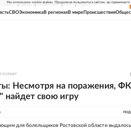
Мы используем cookie-файлы. Продолжая пользоваться сайтом, вы принимаете
Г-НЕДЕЛЯ
РОДИНА
ПРИЛОЖЕНИЯ
СОЮЗ
НОВОСТИ
асть
СВО
Экономика
В регионах
В мире
Происшествия
Общес
7:55
СПОРТ
ты: Несмотря на поражения, Ф
" найдет свою игру
в
ПОД
ющим для болельщиков Ростовской области выдалось