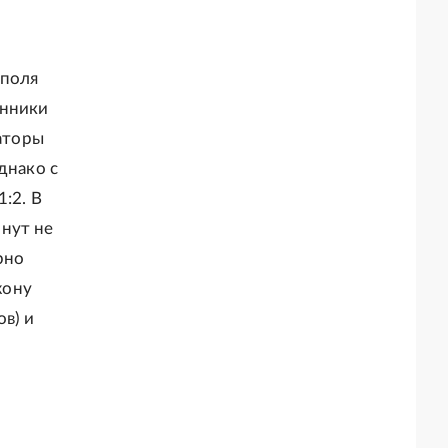
 поля
анники
аторы
днако с
:2. В
нут не
рно
жону
в) и