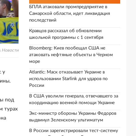
БПЛА атаковали промпредприятие в
Самарской области, идет ликвидация
последствий
Кравцов рассказал об обновлении
школьной программы с 1 сентября
Bloomberg: Киев пообещал США не
 Новости
атаковать нефтяные объекты в Черном
море
 у
Atlantic: Маск отказывает Украине в
использовании Starlink для ударов по
ины.
России
В США уволили генерала, отвечавшего за
ды под
координацию военной помощи Украине
м турах
Экс-министр обороны Украины Федоров
она
выдвинул Зеленскому ультиматум
В России зарегистрировали тест-систему