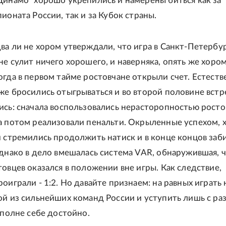
Динамо" хорошо укрепились и намерены биться как за
ионата России, так и за Кубок страны.
ва ли не хором утверждали, что игра в Санкт-Петербу
не сулит ничего хорошего, и наверняка, опять же хором
огда в первом тайме ростовчане открыли счет. Естеств
же бросились отыгрываться и во второй половине встр
ись: сначала воспользовались нерасторопностью росто
а потом реализовали пенальти. Окрыленные успехом, х
и стремились продолжить натиск и в конце концов заб
однако в дело вмешалась система VAR, обнаружившая, 
товцев оказался в положении вне игры. Как следствие,
оиграли - 1:2. Но давайте признаем: на равных играть 
ой из сильнейших команд России и уступить лишь с ра
вполне себе достойно.