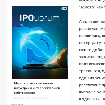
московское "
"золото" чемп
Аналитики ед
ростовчанам 
поежились, к
питерцы тут 
своего добил
защитников, 
поля всяческ
третий гол, 
один из зени
Место встречи креативных
ростовчане пр
индустрий и интеллектуальной
выезде с одн
собственности
Реклама. https://ipquorum.ru
в один мяч - 