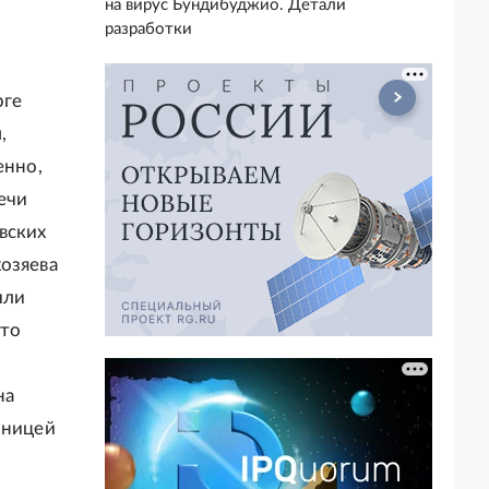
на вирус Бундибуджио. Детали
разработки
рге
,
енно,
ечи
вских
озяева
или
что
на
зницей