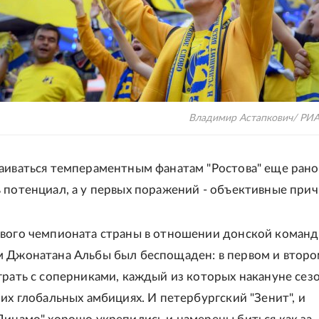
Владимир Астапкович/ РИА
аиваться темпераментным фанатам "Ростова" еще рано:
 потенциал, а у первых поражений - объективные прич
вого чемпионата страны в отношении донской коман
 Джонатана Альбы был беспощаден: в первом и второ
грать с соперниками, каждый из которых накануне сез
оих глобальных амбициях. И петербургский "Зенит", и