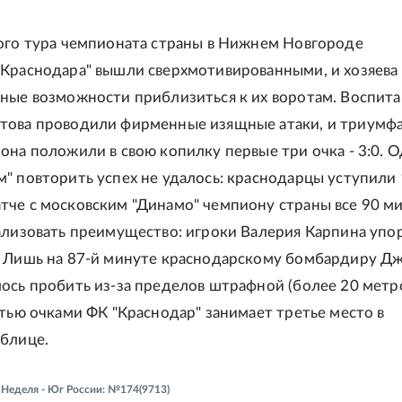
ого тура чемпионата страны в Нижнем Новгороде
Краснодара" вышли сверхмотивированными, и хозяева
ные возможности приблизиться к их воротам. Воспит
това проводили фирменные изящные атаки, и триумф
она положили в свою копилку первые три очка - 3:0. О
" повторить успех не удалось: краснодарцы уступили 1
че с московским "Динамо" чемпиону страны все 90 ми
ализовать преимущество: игроки Валерия Карпина упо
 Лишь на 87-й минуте краснодарскому бомбардиру Д
ось пробить из-за пределов штрафной (более 20 метро
стью очками ФК "Краснодар" занимает третье место в
блице.
- Неделя - Юг России: №174(9713)