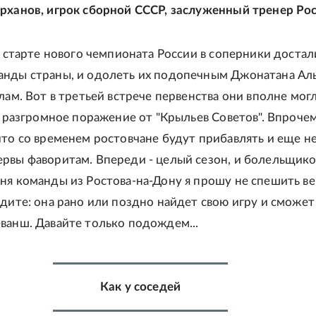
рханов, игрок сборной СССР, заслуженный тренер Рос
на старте нового чемпионата России в соперники достал
анды страны, и одолеть их подопечным Джонатана Ал
лам. Вот в третьей встрече первенства они вполне могл
, разгромное поражение от "Крыльев Советов". Впрочем
что со временем ростовчане будут прибавлять и еще не
рвы фаворитам. Впереди - целый сезон, и болельщико
ня команды из Ростова-на-Дону я прошу не спешить в
идите: она рано или поздно найдет свою игру и сможет 
ванш. Давайте только подождем...
Как у соседей