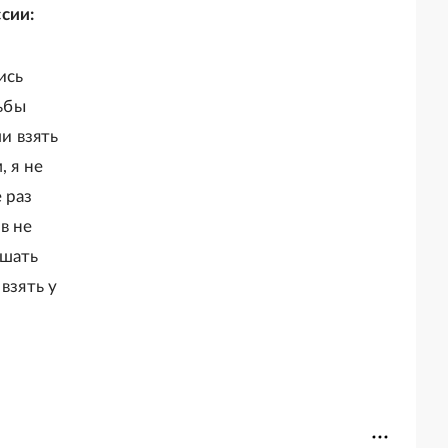
сии:
ись
ьбы
и взять
, я не
 раз
в не
ешать
взять у