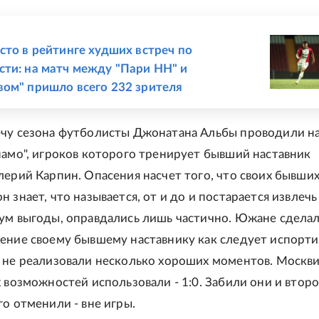
Е
сто в рейтинге худших встреч по
ти: на матч между "Пари НН" и
ом" пришло всего 232 зрителя
чу сезона футболисты Джонатана Альбы проводили н
намо", игроков которого тренирует бывший наставник
лерий Карпин. Опасения насчет того, что своих бывши
 знает, что называется, от и до и постарается извлечь
ум выгоды, оправдались лишь частично. Южане сделал
ение своему бывшему наставнику как следует испортит
 не реализовали несколько хороших моментов. Москв
 возможностей использовали - 1:0. Забили они и второ
го отменили - вне игры.