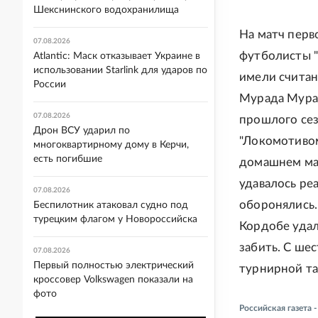
Шекснинского водохранилища
На матч перв
07.08.2026
футболисты "
Atlantic: Маск отказывает Украине в
использовании Starlink для ударов по
имели считан
России
Мурада Мура
07.08.2026
прошлого сез
Дрон ВСУ ударил по
"Локомотивом
многоквартирному дому в Керчи,
есть погибшие
домашнем мат
удавалось ре
07.08.2026
оборонялись.
Беспилотник атаковал судно под
турецким флагом у Новороссийска
Кордобе удал
забить. С ше
07.08.2026
Первый полностью электрический
турнирной та
кроссовер Volkswagen показали на
фото
Российская газета 