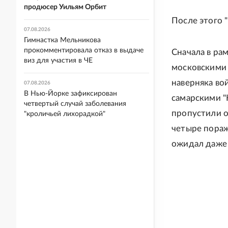
продюсер Уильям Орбит
После этого 
07.08.2026
Гимнастка Мельникова
прокомментировала отказ в выдаче
Сначала в ра
виз для участия в ЧЕ
московскими с
наверняка во
07.08.2026
В Нью-Йорке зафиксирован
самарскими "
четвертый случай заболевания
пропустили о
"кроличьей лихорадкой"
четыре пораж
ожидал даже 