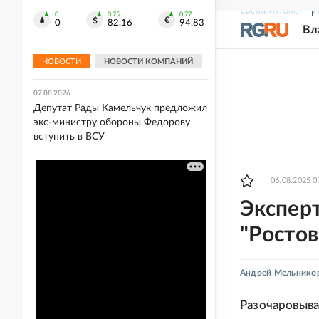
СВЕЖИЙ НОМЕР
Р
0
0.75
0.77
07.08.2026
0
82.16
94.83
Вл
Минтруд предложил дать право на
две пенсии членам семей
ополченцев Донбасса
НОВОСТИ
НОВОСТИ КОМПАНИЙ
07.08.2026
Депутат Рады Камельчук предложил
экс-министру обороны Федорову
вступить в ВСУ
06.08.2025 0
Экспер
"Ростов
Андрей Мельнико
Разочаровыва