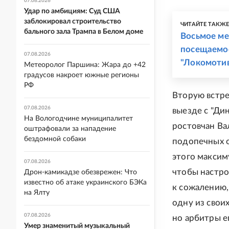
07.08.2026
Удар по амбициям: Суд США
заблокировал строительство
ЧИТАЙТЕ ТАКЖ
бального зала Трампа в Белом доме
Восьмое ме
посещаемос
07.08.2026
"Локомотив
Метеоролог Паршина: Жара до +42
градусов накроет южные регионы
РФ
Вторую встре
07.08.2026
выезде с "Ди
На Вологодчине муниципалитет
ростовчан Ва
оштрафовали за нападение
бездомной собаки
подопечных он
этого максим
07.08.2026
чтобы настро
Дрон-камикадзе обезврежен: Что
известно об атаке украинского БЭКа
к сожалению,
на Ялту
одну из своих
07.08.2026
но арбитры е
Умер знаменитый музыкальный