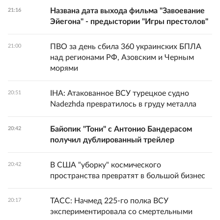
Названа дата выхода фильма "Завоевание
21:16
Эйегона" - предыстории "Игры престолов"
ПВО за день сбила 360 украинских БПЛА
21:00
над регионами РФ, Азовским и Черным
морями
IHA: Атакованное ВСУ турецкое судно
20:51
Nadezhda превратилось в груду металла
Байопик "Тони" с Антонио Бандерасом
20:42
получил дублированный трейлер
В США "уборку" космического
20:42
пространства превратят в большой бизнес
ТАСС: Начмед 225-го полка ВСУ
20:17
экспериментировала со смертельными