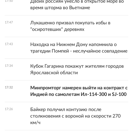
Двоих россиян унесло в открытое море во
17:50
время шторма во Вьетнаме
Лукашенко призвал покупать избы в
17:47
"осиротевших" деревнях
Находка на Нижнем Дону напомнила о
17:43
трагедии Помпей - неслучайное совпадение
Кубок Гагарина покажут жителям городов
17:34
Ярославской области
Минпромторг намерен выйти на контракт с
17:32
Индией по самолетам Ил-114-300 и SJ-100
Байкер получил контузию после
17:26
столкновения с вороной на скорости 270
км/ч