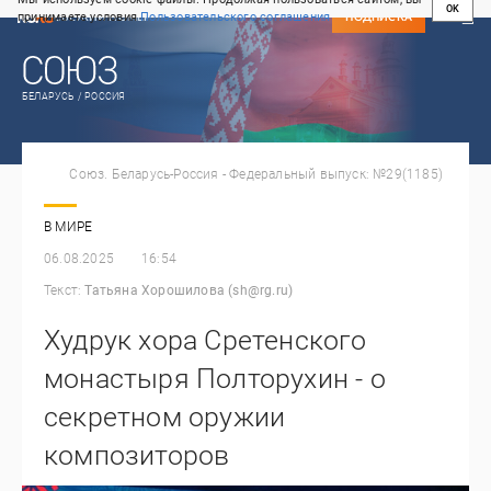
OK
принимаете условия
Пользовательского соглашения
СВЕЖИЙ НОМЕР
ПОДПИСКА
БЕЛАРУСЬ / РОССИЯ
Союз. Беларусь-Россия - Федеральный выпуск: №29(1185)
В МИРЕ
06.08.2025
16:54
Текст:
Татьяна Хорошилова (sh@rg.ru)
Худрук хора Сретенского
монастыря Полторухин - о
секретном оружии
композиторов