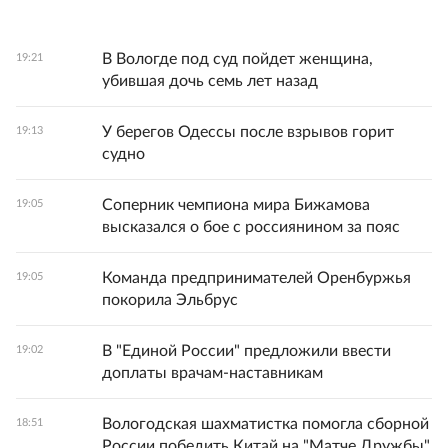
В Вологде под суд пойдет женщина,
19:21
убившая дочь семь лет назад
У берегов Одессы после взрывов горит
19:13
судно
Соперник чемпиона мира Бижамова
19:05
высказался о бое с россиянином за пояс
Команда предпринимателей Оренбуржья
19:05
покорила Эльбрус
В "Единой России" предложили ввести
19:02
доплаты врачам-наставникам
Вологодская шахматистка помогла сборной
18:51
России победить Китай на "Матче Дружбы"