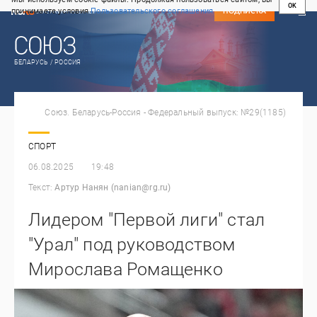
OK
принимаете условия
Пользовательского соглашения
СВЕЖИЙ НОМЕР
ПОДПИСКА
БЕЛАРУСЬ / РОССИЯ
Союз. Беларусь-Россия - Федеральный выпуск: №29(1185)
СПОРТ
06.08.2025
19:48
Текст:
Артур Нанян (nanian@rg.ru)
Лидером "Первой лиги" стал
"Урал" под руководством
Мирослава Ромащенко