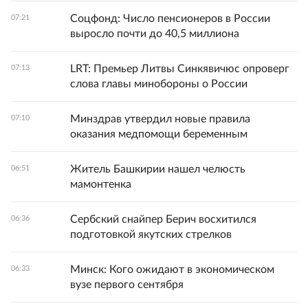
Соцфонд: Число пенсионеров в России
07:21
выросло почти до 40,5 миллиона
LRT: Премьер Литвы Синкявичюс опроверг
07:13
слова главы минобороны о России
Минздрав утвердил новые правила
07:10
оказания медпомощи беременным
Житель Башкирии нашел челюсть
06:51
мамонтенка
Сербский снайпер Берич восхитился
06:36
подготовкой якутских стрелков
Минск: Кого ожидают в экономическом
06:33
вузе первого сентября