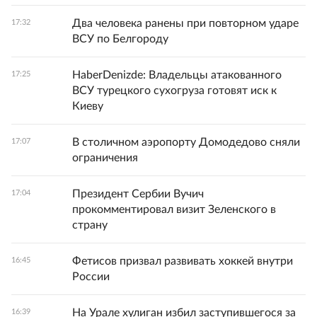
Два человека ранены при повторном ударе
17:32
ВСУ по Белгороду
HaberDenizde: Владельцы атакованного
17:25
ВСУ турецкого сухогруза готовят иск к
Киеву
В столичном аэропорту Домодедово сняли
17:07
ограничения
Президент Сербии Вучич
17:04
прокомментировал визит Зеленского в
страну
Фетисов призвал развивать хоккей внутри
16:45
России
На Урале хулиган избил заступившегося за
16:39