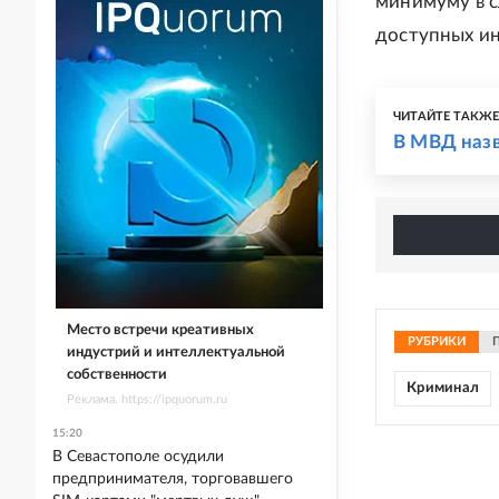
минимуму в с
доступных ин
ЧИТАЙТЕ ТАКЖ
В МВД наз
Место встречи креативных
РУБРИКИ
индустрий и интеллектуальной
собственности
Криминал
Реклама. https://ipquorum.ru
15:20
В Севастополе осудили
предпринимателя, торговавшего