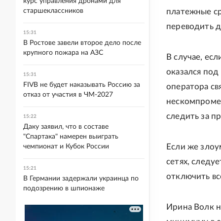
курс управления дронами для
старшеклассников
платежные ср
переводить д
15:31
В Ростове завели второе дело после
крупного пожара на АЗС
В случае, ес
оказался под
15:31
FIVB не будет наказывать Россию за
оператора св
отказ от участия в ЧМ-2027
нескомпромет
следить за п
15:22
Даку заявил, что в составе
"Спартака" намерен выиграть
Если же зло
чемпионат и Кубок России
сетях, следу
15:21
отключить вс
В Германии задержали украинца по
подозрению в шпионаже
Ирина Волк н