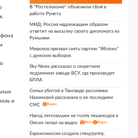
о
В "Ростелекоме" объяснили сбой в
работе Рунета
к.
МИД: Россия надлежащим образом
ответит на высылку своего дипломата из
ефона
Румынии
м
Миронов призвал снять партию "Яблоко"
с думских выборов
но
Sky News рассказал о секретном
подземном заводе ВСУ, где производят
БПЛА
Семья убитой в Таиланде россиянки
ьных
Назимовой рассказала о ее последнем
роль и
Видео
СМС
Наезд легковушки на толпу пешеходов в
Омске попал на видео
Фото
Видео
Еврокомиссия создала спецгруппу,