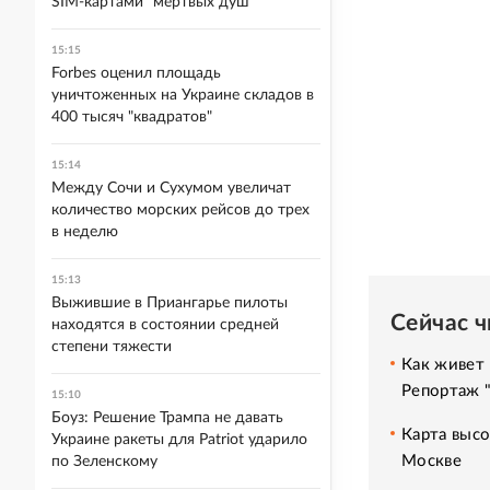
SIM-картами "мертвых душ"
15:15
Forbes оценил площадь
уничтоженных на Украине складов в
400 тысяч "квадратов"
15:14
Между Сочи и Сухумом увеличат
количество морских рейсов до трех
в неделю
15:13
Выжившие в Приангарье пилоты
Сейчас 
находятся в состоянии средней
степени тяжести
Как живет 
Репортаж 
15:10
Боуз: Решение Трампа не давать
Карта высо
Украине ракеты для Patriot ударило
Москве
по Зеленскому