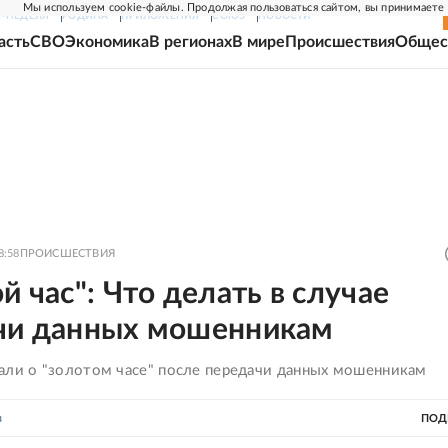
Мы используем cookie-файлы. Продолжая пользоваться сайтом, вы принимаете
Г-НЕДЕЛЯ
РОДИНА
ПРИЛОЖЕНИЯ
СОЮЗ
НОВОСТИ
асть
СВО
Экономика
В регионах
В мире
Происшествия
Общес
8:58
ПРОИСШЕСТВИЯ
й час": Что делать в случае
чи данных мошенникам
али о "золотом часе" после передачи данных мошенникам
в
ПОД