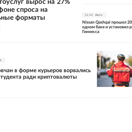
тоуслуг вырос на 27%
 фоне спроса на
16:44
Авто
ьные форматы
Nissan Qashqai прошел 20
одном баке и установил 
Гиннесса
я
вчан в форме курьеров ворвались
студента ради криптовалюты