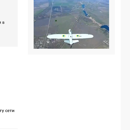
 в
ту сети