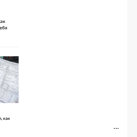
как
ебя
, как