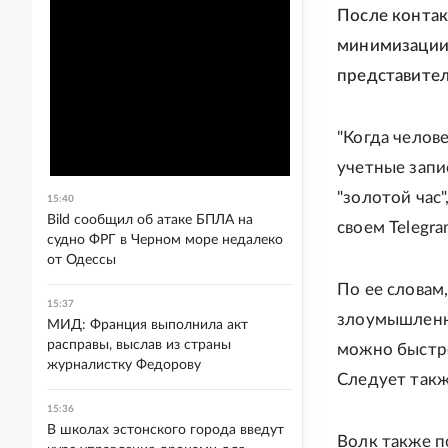
После контак
минимизации
представител
"Когда челов
учетные запис
"золотой час"
15:40
Bild сообщил об атаке БПЛА на
своем Telegra
судно ФРГ в Черном море недалеко
от Одессы
По ее словам
15:37
злоумышленни
МИД: Франция выполнила акт
расправы, выслав из страны
можно быстре
журналистку Федорову
Следует такж
15:36
В школах эстонского города введут
Волк также п