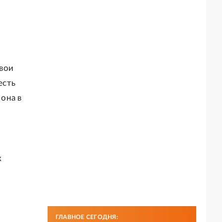
вои
есть
 она в
к
ГЛАВНОЕ СЕГОДНЯ: