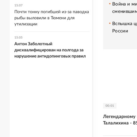
Война и ми
15:07
сменившим
Почти тонну погибшей из-за паводка
рыбы выловили в Тюмени для
Вспышка ци
утилизации
России
15:05
Антон Заболотный
дисквалифицирован на полгода за
нарушение антидопинговых правил
00:01
Легендарному 
Талалихина - 8