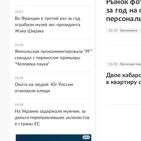
Рынок фо
за год на
14:57
персонал
Во Франции в третий раз за год
ограбили музей экс-президента
16:53
Экономика
Жака Ширака
14:56
Ямпольская прокомментировала "РГ"
скандал с переносом премьеры
"Человека-паука"
16:42
Происшестви
Двое хабаро
14:52
в квартиру 
Охота на людей: Юг России
атаковали клещи
14:50
На Украине задержали мужчин, за
деньги переправлявших уклонистов
в страны ЕС