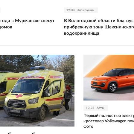
19:34
Экономика
 года в Мурманске снесут
В Вологодской области благоу
домов
прибрежную зону Шекснинског
водохранилища
19:26
Авто
Первый полностью элект
кроссовер Volkswagen пок
фото