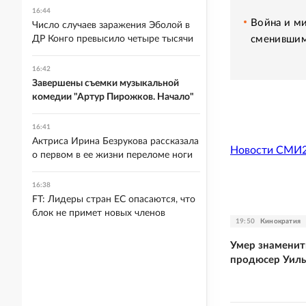
16:44
Война и ми
Число случаев заражения Эболой в
сменившим
ДР Конго превысило четыре тысячи
16:42
Завершены съемки музыкальной
комедии "Артур Пирожков. Начало"
16:41
Актриса Ирина Безрукова рассказала
Новости СМИ
о первом в ее жизни переломе ноги
16:38
FT: Лидеры стран ЕС опасаются, что
блок не примет новых членов
19:50
Кинократия
Умер знамени
продюсер Уил