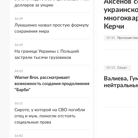
Аксенов 
долларов за унцию
украинск
многоква
16:19
Керчи
Лукашенко назвал простую формулу
сохранения мира
19:31
Происшестви
16:19
На границе Украины с Польшей
застряли тысячи грузовиков
19:13
Спорт
16:12
Warner Bros. рассматривает
Валиева, Гу
возможность создания продолжения
нейтральные
"Барби"
16:11
Сироте, у которой на СВО погибли
отец и муж, помогли отстоять
социальные права
16:02