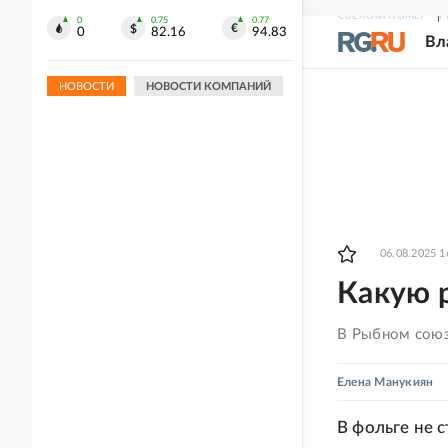
долларов
СВЕЖИЙ НОМЕР
Р
0
0.75
0.77
0
82.16
94.83
Вл
НОВОСТИ
НОВОСТИ КОМПАНИЙ
06.08.2025 1
Какую р
В Рыбном союзе
Елена Манукиян
В фольге не 