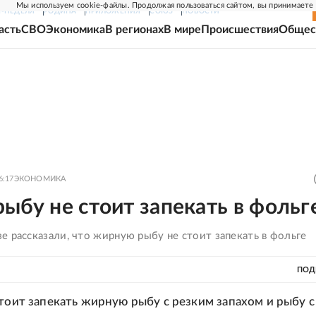
Мы используем cookie-файлы. Продолжая пользоваться сайтом, вы принимаете
Г-НЕДЕЛЯ
РОДИНА
ПРИЛОЖЕНИЯ
СОЮЗ
НОВОСТИ
асть
СВО
Экономика
В регионах
В мире
Происшествия
Общес
6:17
ЭКОНОМИКА
ыбу не стоит запекать в фольг
 рассказали, что жирную рыбу не стоит запекать в фольге
ПОД
стоит запекать жирную рыбу с резким запахом и рыбу с