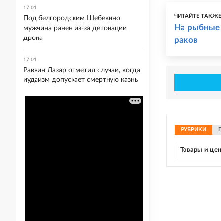
17:01
ЧИТАЙТЕ ТАКЖ
Под белгородским Шебекино
На рыбные
мужчина ранен из-за детонации
дрона
раков
17:01
Раввин Лазар отметил случаи, когда
иудаизм допускает смертную казнь
РУБРИКИ
Товары и це