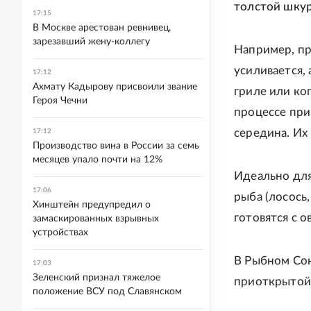
толстой шкур
17:15
В Москве арестован ревнивец,
зарезавший жену-коллегу
Например, пр
усиливается,
17:12
Ахмату Кадырову присвоили звание
гриле или коп
Героя Чечни
процессе при
середина. Их
17:12
Производство вина в России за семь
месяцев упало почти на 12%
Идеально для
17:06
рыба (лосось
Хинштейн предупредил о
готовятся с 
замаскированных взрывных
устройствах
В Рыбном Сою
17:03
Зеленский признал тяжелое
приоткрытой.
положение ВСУ под Славянском