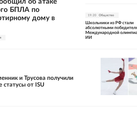
сообщил об атаке
ого БПЛА по
19:20
Общество
ртирному дому в
Школьники из РФ стали
абсолютными победител
Международной олимпиа
ИИ
я
менник и Трусова получили
 статусы от ISU