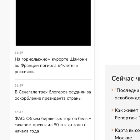
16:59
На горнолыжном курорте Шамони
во Франции погибла 64-летняя
россиянка
Сейчас 
16:59
"Последний
В Сенегале трех блогеров осудили за
освобожде
оскорбление президента страны
Как живет 
16:47
Репортаж 
ФАС: Объем биржевых торгов белым
сахаром превысил 90 тысяч тонн с
Карта высо
начала года
Москве