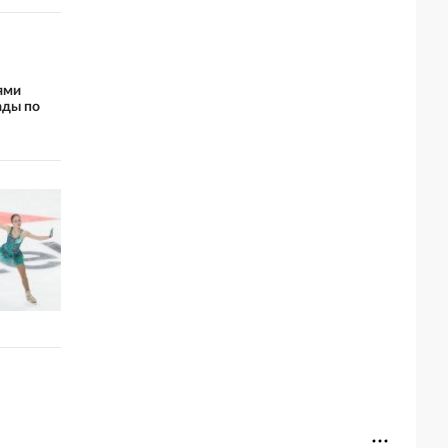
ями
ды по