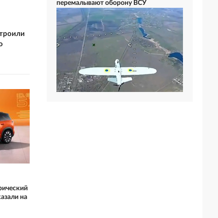
перемалывают оборону ВСУ
строили
о
рический
азали на