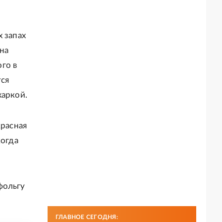
 запах
 на
ого в
тся
жаркой.
красная
когда
фольгу
ГЛАВНОЕ СЕГОДНЯ: