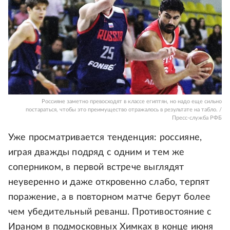
Россияне заметно превосходят в классе египтян, но надо еще сильно
постараться, чтобы это преимущество отражалось в результате на табло. /
Пресс-служба РФБ
Уже просматривается тенденция: россияне,
играя дважды подряд с одним и тем же
соперником, в первой встрече выглядят
неуверенно и даже откровенно слабо, терпят
поражение, а в повторном матче берут более
чем убедительный реванш. Противостояние с
Ираном в подмосковных Химках в конце июня