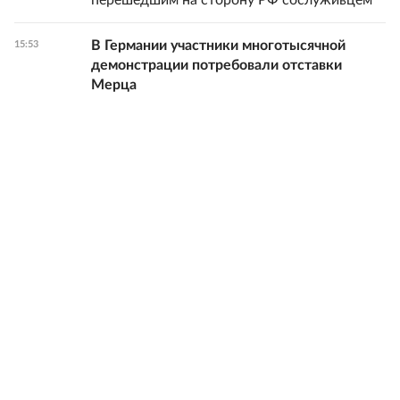
перешедшим на сторону РФ сослуживцем
В Германии участники многотысячной
15:53
демонстрации потребовали отставки
Мерца