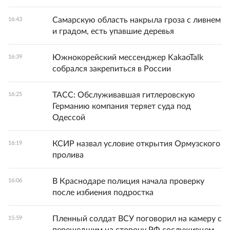
Самарскую область накрыла гроза с ливнем
16:43
и градом, есть упавшие деревья
Южнокорейский мессенджер KakaoTalk
16:39
собрался закрепиться в России
ТАСС: Обслуживавшая гитлеровскую
16:25
Германию компания теряет суда под
Одессой
КСИР назвал условие открытия Ормузского
16:19
пролива
В Краснодаре полиция начала проверку
16:06
после избиения подростка
Пленный солдат ВСУ поговорил на камеру с
15:59