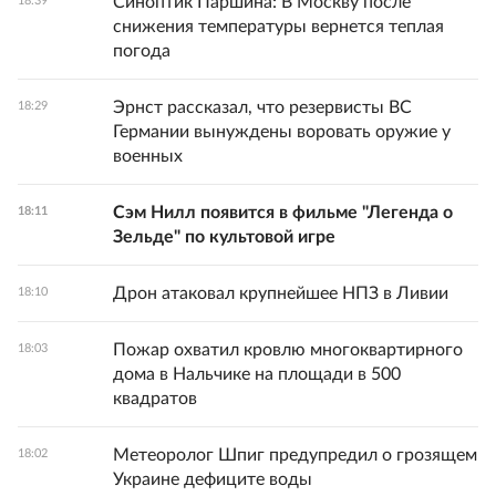
Синоптик Паршина: В Москву после
18:39
снижения температуры вернется теплая
погода
Эрнст рассказал, что резервисты ВС
18:29
Германии вынуждены воровать оружие у
военных
Сэм Нилл появится в фильме "Легенда о
18:11
Зельде" по культовой игре
Дрон атаковал крупнейшее НПЗ в Ливии
18:10
Пожар охватил кровлю многоквартирного
18:03
дома в Нальчике на площади в 500
квадратов
Метеоролог Шпиг предупредил о грозящем
18:02
Украине дефиците воды