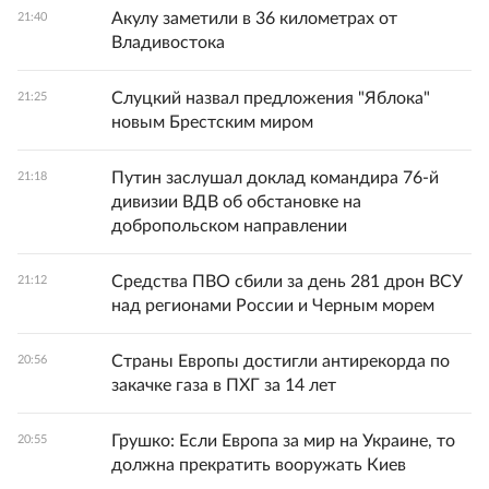
Акулу заметили в 36 километрах от
21:40
Владивостока
Слуцкий назвал предложения "Яблока"
21:25
новым Брестским миром
Путин заслушал доклад командира 76-й
21:18
дивизии ВДВ об обстановке на
добропольском направлении
Средства ПВО сбили за день 281 дрон ВСУ
21:12
над регионами России и Черным морем
Страны Европы достигли антирекорда по
20:56
закачке газа в ПХГ за 14 лет
Грушко: Если Европа за мир на Украине, то
20:55
должна прекратить вооружать Киев