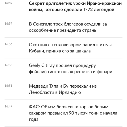
Секрет долголетия: уроки Ирано-иракской
16:59
войны, которые сделали Т-72 легендой
В Сенегале трех блогеров осудили за
16:59
оскорбление президента страны
Охотник с тепловизором ранил жителя
16:56
Кубани, приняв его за шакала
Geely Citiray прошел процедуру
16:56
фейслифтинга: новая решетка и фонари
Медведи Тяпа и Бу переехали из
16:51
Ленобласти в Ирландию
ФАС: Объем биржевых торгов белым
16:47
сахаром превысил 90 тысяч тонн с начала
года