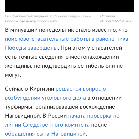
Сын Натальи Наговициной опубликовал видео с пика
Источник:
Победы, где находится его мать
vk.com/id775989052
В минувший понедельник стало известно, что
поисково-спасательные работы в районе пика
Победы завершены
. При этом у спасателей
есть точные сведения о местонахождении
женщины, но подтвердить ее гибель они не
могут.
Сейчас в Киргизии
решается вопрос о
возбуждении уголовного дела
в отношении
турфирмы, организовавшей восхождение
Наговициной. В России
начата проверка по
линии Следственного комитета
после
обращения сына Наговициной
.