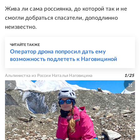
Жива ли сама россиянка, до которой так и не
смогли добраться спасатели, доподлинно
неизвестно.
ЧИТАЙТЕ ТАКЖЕ
Оператор дрона попросил дать ему
возможность подлететь к Наговициной
Альпинистка из России Наталья Наговицина
1
/
25