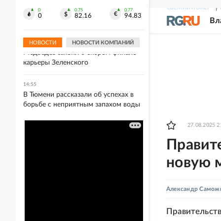
15:07
СВЕЖИЙ НОМЕР
Р
Президент Сербии Вучич рассказал о
0
0.75
0.77
0
82.16
94.83
Вл
переговорах с Зеленским
НОВОСТИ
НОВОСТИ КОМПАНИЙ
14:57
Медведев заявил о скором финале
карьеры Зеленского
14:55
В Тюмени рассказали об успехах в
борьбе с неприятным запахом воды
27.08.2025 2
Правит
новую 
Александр Самож
Правительств