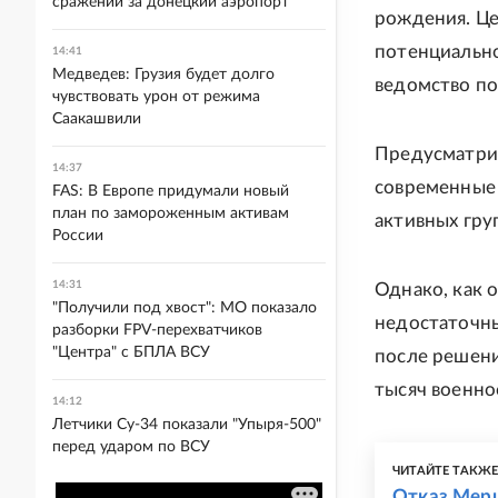
сражении за донецкий аэропорт
рождения. Це
потенциально
14:41
Медведев: Грузия будет долго
ведомство по
чувствовать урон от режима
Саакашвили
Предусматрив
14:37
современные 
FAS: В Европе придумали новый
план по замороженным активам
активных гру
России
14:31
Однако, как 
"Получили под хвост": МО показало
недостаточны
разборки FPV-перехватчиков
"Центра" с БПЛА ВСУ
после решени
тысяч военно
14:12
Летчики Су-34 показали "Упыря-500"
перед ударом по ВСУ
ЧИТАЙТЕ ТАКЖ
Отказ Мерц