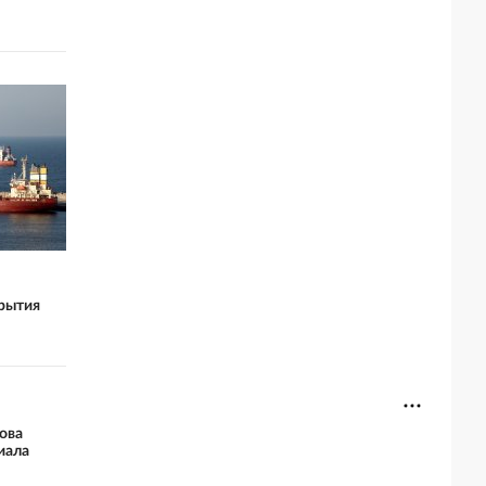
крытия
ова
иала