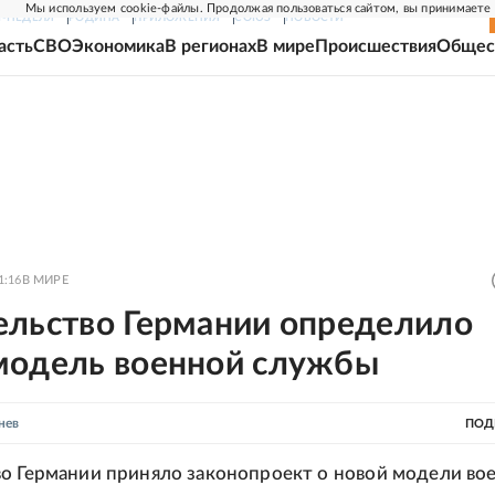
Мы используем cookie-файлы. Продолжая пользоваться сайтом, вы принимаете
Г-НЕДЕЛЯ
РОДИНА
ПРИЛОЖЕНИЯ
СОЮЗ
НОВОСТИ
асть
СВО
Экономика
В регионах
В мире
Происшествия
Общес
1:16
В МИРЕ
ельство Германии определило
модель военной службы
нев
ПОД
о Германии приняло законопроект о новой модели во