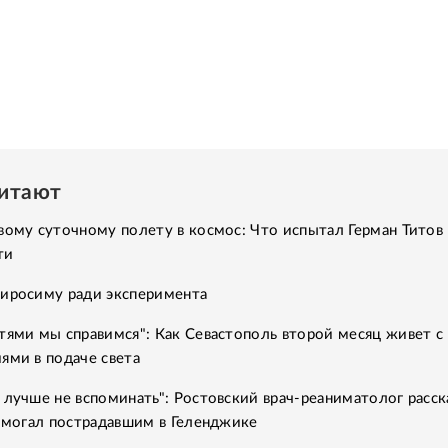
читают
вому суточному полету в космос: Что испытал Герман Титов 
ти
Хиросиму ради эксперимента
тями мы справимся": Как Севастополь второй месяц живет с
ями в подаче света
 лучше не вспоминать": Ростовский врач-реаниматолог расск
помогал пострадавшим в Геленджике