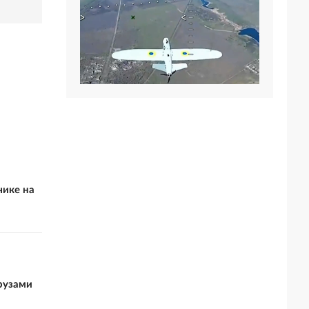
чике на
грузами