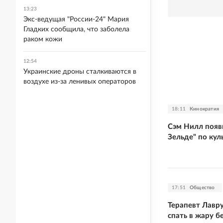
13:23
Экс-ведущая "России-24" Мария
Гладких сообщила, что заболела
раком кожи
12:54
Украинские дроны сталкиваются в
воздухе из-за ленивых операторов
18:11
Кинократия
Сэм Нилл появ
Зельде" по кул
17:51
Общество
Терапевт Лавр
спать в жару б