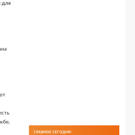
 для
ана
ют
есть
жбе,
ГЛАВНОЕ СЕГОДНЯ: