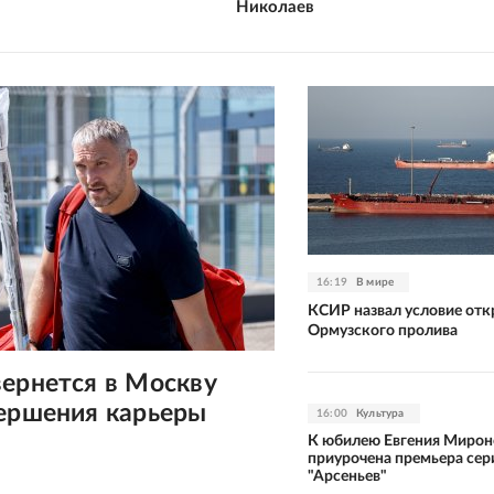
Николаев
16:19
В мире
КСИР назвал условие от
Ормузского пролива
ернется в Москву
вершения карьеры
16:00
Культура
К юбилею Евгения Мирон
приурочена премьера сер
"Арсеньев"