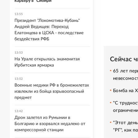
карьеру в "Сибири"
13:55
Президент "Локомотива-Кубань"
Андрей Ведищев: Переход
Елатонцева в ЦСКА - последствие
бездействия РФБ
13:53
Сейчас 
На Урале открылась знаменитая
Ирбитская ярмарка
65 лет пер
невесомос
13:52
Военные медики РФ в бронежилетах
Бомба на 
извлекли из бойца взрывоопасный
предмет
"С труднос
ограничени
13:42
Дрон залетел из Румынии в
"Этот день
Болгарию и взорвался недалеко от
"РГ", как 
компрессорной станции