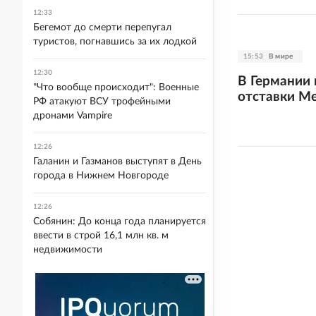
12:33
Бегемот до смерти перепугал
туристов, погнавшись за их лодкой
15:53
В мире
12:30
В Германии
"Что вообще происходит": Военные
отставки М
РФ атакуют ВСУ трофейными
дронами Vampire
12:26
Галанин и Газманов выступят в День
города в Нижнем Новгороде
12:26
Собянин: До конца года планируется
ввести в строй 16,1 млн кв. м
недвижимости