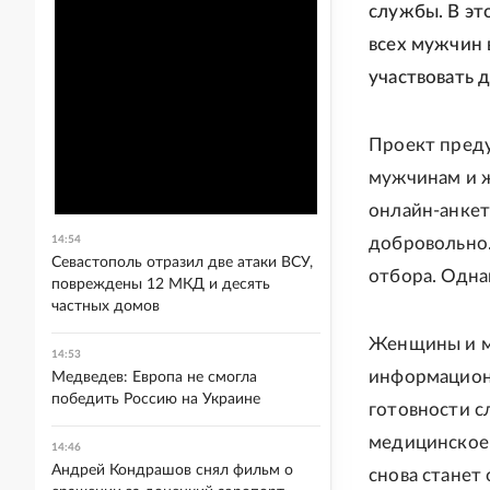
службы. В эт
всех мужчин 
участвовать 
Проект преду
мужчинам и ж
онлайн-анкет
14:54
добровольно
Севастополь отразил две атаки ВСУ,
отбора. Одна
повреждены 12 МКД и десять
частных домов
Женщины и му
14:53
информационн
Медведев: Европа не смогла
победить Россию на Украине
готовности сл
медицинское 
14:46
Андрей Кондрашов снял фильм о
снова станет