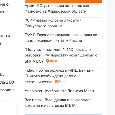
ие о
Армия РФ установила контроль над
Ивановкой в Харьковской области
ать
КСИР назвал условие открытия
Ормузского пролива
FAS: В Европе придумали новый план по
нетто,
замороженным активам России
в
"Получили под хвост": МО показало
разборки FPV-перехватчиков "Центра" с
Видео
БПЛА ВСУ
Index: Против экс-главы МИД Венгрии
бу
Сийярто возбуждено дело о
гла 260
взяточничестве
Фото
еловек.
Умер отец футболиста Лионеля Месси
Все пляжи Геленджика и пригородов
закрыты из-за угрозы БПЛА