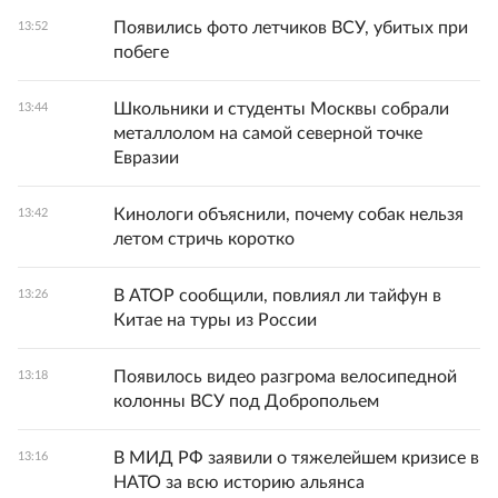
Появились фото летчиков ВСУ, убитых при
13:52
побеге
Школьники и студенты Москвы собрали
13:44
металлолом на самой северной точке
Евразии
Кинологи объяснили, почему собак нельзя
13:42
летом стричь коротко
В АТОР сообщили, повлиял ли тайфун в
13:26
Китае на туры из России
Появилось видео разгрома велосипедной
13:18
колонны ВСУ под Добропольем
В МИД РФ заявили о тяжелейшем кризисе в
13:16
НАТО за всю историю альянса