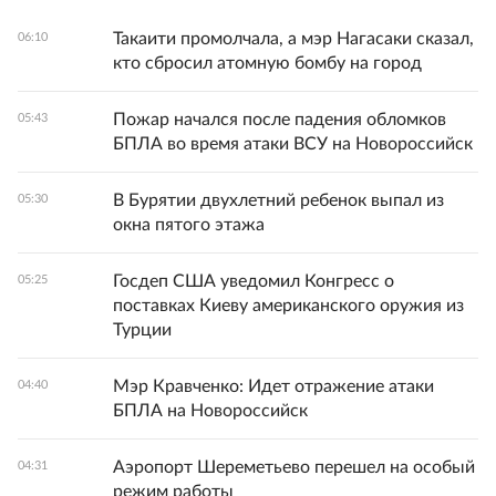
Такаити промолчала, а мэр Нагасаки сказал,
06:10
кто сбросил атомную бомбу на город
Пожар начался после падения обломков
05:43
БПЛА во время атаки ВСУ на Новороссийск
В Бурятии двухлетний ребенок выпал из
05:30
окна пятого этажа
Госдеп США уведомил Конгресс о
05:25
поставках Киеву американского оружия из
Турции
Мэр Кравченко: Идет отражение атаки
04:40
БПЛА на Новороссийск
Аэропорт Шереметьево перешел на особый
04:31
режим работы