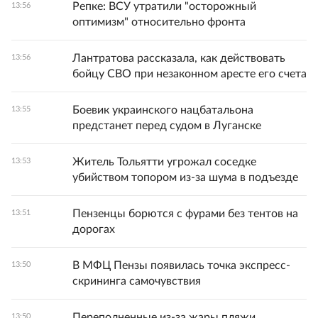
Репке: ВСУ утратили "осторожный
13:56
оптимизм" относительно фронта
Лантратова рассказала, как действовать
13:56
бойцу СВО при незаконном аресте его счета
Боевик украинского нацбатальона
13:55
предстанет перед судом в Луганске
Житель Тольятти угрожал соседке
13:53
убийством топором из-за шума в подъезде
Пензенцы борются с фурами без тентов на
13:51
дорогах
В МФЦ Пензы появилась точка экспресс-
13:50
скрининга самочувствия
Переполненные из-за жары пляжи
13:50