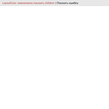
LayoutCore: невозможно показать children
| Показать ошибку